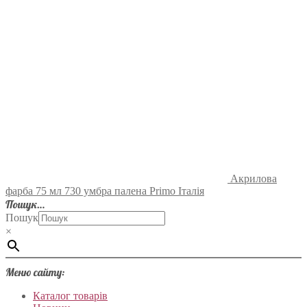
Акрилова
фарба 75 мл 730 умбра палена Primo Італія
Пошук…
Пошук
×
Меню сайту:
Каталог товарів