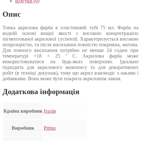
Відгуки (0)
Опис
Тонка акрилова фарба в пластиковій тубі 75 мл. Фарба на
водній основі вищої якості з високою концентрацією
пігментованої акрилової суспензії. Характеризується високою
непрозорістю, та після висихання повністю покривна, матова.
Для повного висихання потрібно не менше 24 годин при
температурі +18 + 25 ° С. Акрилова фарба може
використовуватися на будь-яких поверхнях. Ідеально
підходить для акрилового живопису та для декоративних
робіт (в техніці декупаж), тому що акрил взаємодіє з лаками і
добавками. Вона може бути покрита акриловим лаком.
Додаткова інформація
Країна виробник
Італія
Виробник
Primo