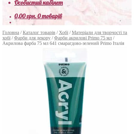
Особистий кабінет
0,00
грн.
0 товарів
Головна
/
Каталог товарів
/
Хобі
/
Матеріали для творчості та
хобі
/
Фарби для декору
/
Фарби акрилові Primo 75 мл
/
Акрилова фарба 75 мл 641 смарагдово-зелений Primo Італія