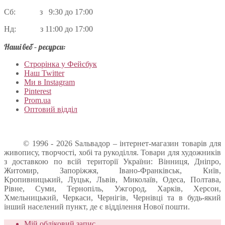
Сб: з 9:30 до 17:00
Нд: з 11:00 до 17:00
Наші веб – ресурси:
Строрінка у Фейсбук
Наш Twitter
Ми в Instagram
Pinterest
Prom.ua
Оптовий відділ
© 1996 - 2026 Sальвадор – інтернет-магазин товарів для
живопису, творчості, хобі та рукоділля. Товари для художників
з доставкою по всій території України: Вінниця, Дніпро,
Житомир, Запоріжжя, Івано-Франківськ, Київ,
Кропивницький, Луцьк, Львів, Миколаїв, Одеса, Полтава,
Рівне, Суми, Тернопіль, Ужгород, Харків, Херсон,
Хмельницький, Черкаси, Чернігів, Чернівці та в будь-який
інший населений пункт, де є відділення Нової пошти.
Мій обліковий запис