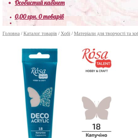
Особистий кабінет
0,00
грн.
0 товарів
Головна
/
Каталог товарів
/
Хобі
/
Матеріали для творчості та хо