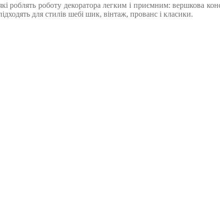
і роблять роботу декоратора легким і приємним: вершкова конс
ідходять для стилів шебі шик, вінтаж, прованс і класики.