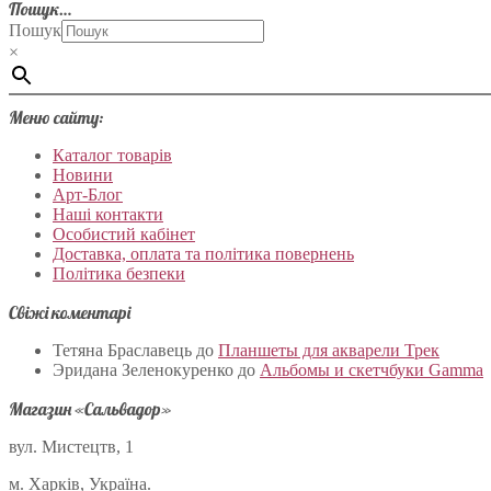
Пошук…
Пошук
×
Меню сайту:
Каталог товарів
Новини
Арт-Блог
Наші контакти
Особистий кабінет
Доставка, оплата та політика повернень
Політика безпеки
Свіжі коментарі
Тетяна Браславець
до
Планшеты для акварели Трек
Эридана Зеленокуренко
до
Альбомы и скетчбуки Gamma
Магазин «Сальвадор»
вул. Мистецтв, 1
м. Харків, Україна.