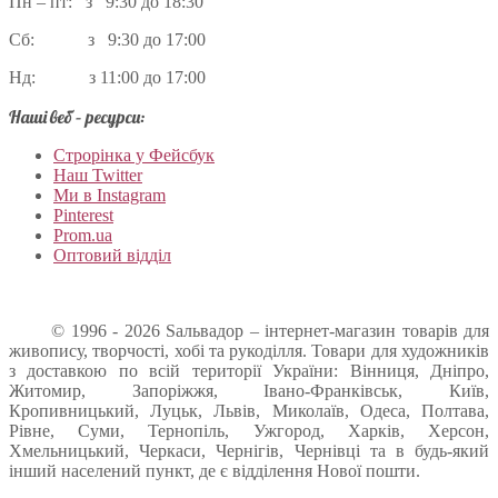
Пн – пт: з 9:30 до 18:30
Сб: з 9:30 до 17:00
Нд: з 11:00 до 17:00
Наші веб – ресурси:
Строрінка у Фейсбук
Наш Twitter
Ми в Instagram
Pinterest
Prom.ua
Оптовий відділ
© 1996 - 2026 Sальвадор – інтернет-магазин товарів для
живопису, творчості, хобі та рукоділля. Товари для художників
з доставкою по всій території України: Вінниця, Дніпро,
Житомир, Запоріжжя, Івано-Франківськ, Київ,
Кропивницький, Луцьк, Львів, Миколаїв, Одеса, Полтава,
Рівне, Суми, Тернопіль, Ужгород, Харків, Херсон,
Хмельницький, Черкаси, Чернігів, Чернівці та в будь-який
інший населений пункт, де є відділення Нової пошти.