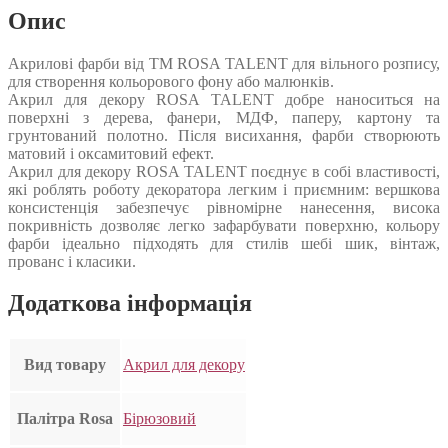
Опис
Акрилові фарби від ТМ ROSA TALENT для вільного розпису,
для створення кольорового фону або малюнків.
Акрил для декору ROSA TALENT добре наноситься на
поверхні з дерева, фанери, МДФ, паперу, картону та
грунтований полотно. Після висихання, фарби створюють
матовий і оксамитовий ефект.
Акрил для декору ROSA TALENT поєднує в собі властивості,
які роблять роботу декоратора легким і приємним: вершкова
консистенція забезпечує рівномірне нанесення, висока
покривність дозволяє легко зафарбувати поверхню, кольору
фарби ідеально підходять для стилів шебі шик, вінтаж,
прованс і класики.
Додаткова інформація
Вид товару
Акрил для декору
Палітра Rosa
Бірюзовий