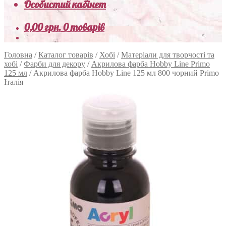
Особистий кабінет
0,00
грн.
0 товарів
Головна
/
Каталог товарів
/
Хобі
/
Матеріали для творчості та
хобі
/
Фарби для декору
/
Акрилова фарба Hobby Line Primo
125 мл
/
Акрилова фарба Hobby Line 125 мл 800 чорний Primo
Італія