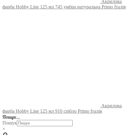
Акрилова
фарба Hobby Line 125 мл 745 умбра натуральна Primo Італія
Акрилова
фарба Hobby Line 125 мл 910 срібло Primo Італія
Пошук…
Пошук
×