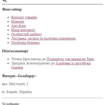
Меню сайту:
Каталог товарів
Новини
Арт-Блог
Наші контакти
Особистий кабінет
Доставка, оплата та політика повернень
Політика безпеки
Свіжі коментарі
Тетяна Браславець
до
Планшеты для акварели Трек
Эридана Зеленокуренко
до
Альбомы и скетчбуки
Gamma
Магазин «Сальвадор»
вул. Мистецтв, 1
м. Харків, Україна.
Телефони: