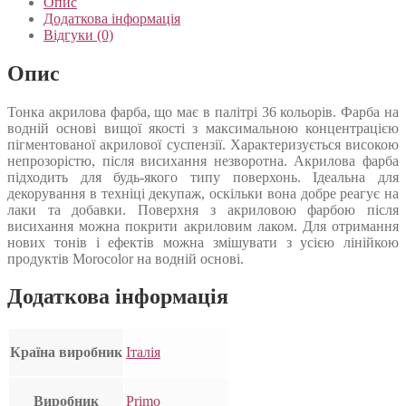
Опис
Додаткова інформація
Відгуки (0)
Опис
Тонка акрилова фарба, що має в палітрі 36 кольорів. Фарба на
водній основі вищої якості з максимальною концентрацією
пігментованої акрилової суспензії. Характеризується високою
непрозорістю, після висихання незворотна. Акрилова фарба
підходить для будь-якого типу поверхонь. Ідеальна для
декорування в техніці декупаж, оскільки вона добре реагує на
лаки та добавки. Поверхня з акриловою фарбою після
висихання можна покрити акриловим лаком. Для отримання
нових тонів і ефектів можна змішувати з усією лінійкою
продуктів Morocolor на водній основі.
Додаткова інформація
Країна виробник
Італія
Виробник
Primo