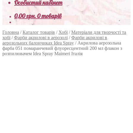
Особистий кабінет
0,00
грн.
0 товарів
Головна
/
Каталог товарів
/
Хобі
/
Матеріали для творчості та
хобі
/
Фарби акрилові в аерозолі
/
Фарби акрилові в
аерозольних балончиках Idea Spray
/
Акрилова аерозольна
фарба 051 помаранчевий флуоресцентний 200 мл флакон з
розпилювачем Idea Spray Maimeri Італія