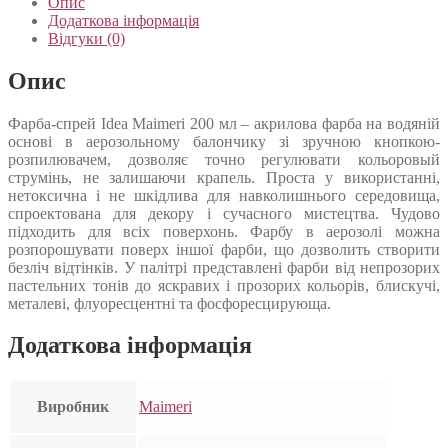
Опис
Додаткова інформація
Відгуки (0)
Опис
Фарба-спрей Idea Maimeri 200 мл – акрилова фарба на водяній
основі в аерозольному балончику зі зручною кнопкою-
розпилювачем, дозволяє точно регулювати кольоровый
струмінь, не залишаючи крапель. Проста у використанні,
нетоксична і не шкідлива для навколишнього середовища,
спроектована для декору і сучасного мистецтва. Чудово
підходить для всіх поверхонь. Фарбу в аерозолі можна
розпорошувати поверх іншої фарби, що дозволить створити
безліч відтінків. У палітрі представлені фарби від непрозорих
пастельних тонів до яскравих і прозорих кольорів, блискучі,
металеві, флуоресцентні та фосфоресцирующа.
Додаткова інформація
Виробник
Maimeri