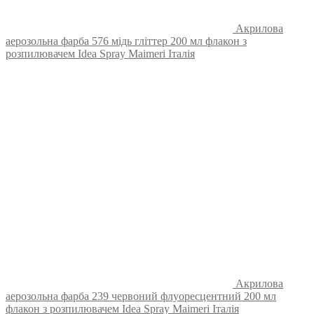
Акрилова
аерозольна фарба 576 мідь гліттер 200 мл флакон з
розпилювачем Idea Spray Maimeri Італія
Акрилова
аерозольна фарба 239 червоний флуоресцентний 200 мл
флакон з розпилювачем Idea Spray Maimeri Італія