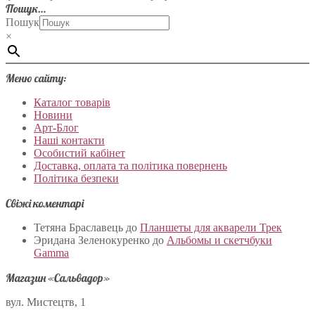
Пошук…
Пошук
×
Меню сайту:
Каталог товарів
Новини
Арт-Блог
Наші контакти
Особистий кабінет
Доставка, оплата та політика повернень
Політика безпеки
Свіжі коментарі
Тетяна Браславець
до
Планшеты для акварели Трек
Эридана Зеленокуренко
до
Альбомы и скетчбуки
Gamma
Магазин «Сальвадор»
вул. Мистецтв, 1