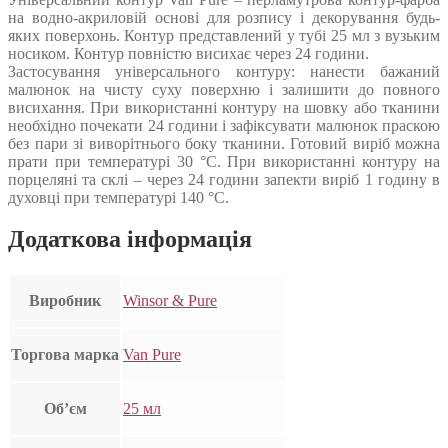
на водно-акриловій основі для розпису і декорування будь-
яких поверхонь. Контур представлений у тубі 25 мл з вузьким
носиком. Контур повністю висихає через 24 години.
Застосування універсального контуру: нанести бажаний
малюнок на чисту суху поверхню і залишити до повного
висихання. При використанні контуру на шовку або тканини
необхідно почекати 24 години і зафіксувати малюнок праскою
без пари зі виворітнього боку тканини. Готовий виріб можна
прати при температурі 30 °С. При використанні контуру на
порцеляні та склі – через 24 години запекти виріб 1 годину в
духовці при температурі 140 °С.
Додаткова інформація
Виробник
Winsor & Pure
Торгова марка
Van Pure
Об’єм
25 мл