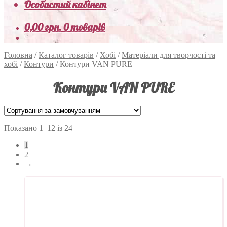
Особистий кабінет
0,00
грн.
0 товарів
Головна
/
Каталог товарів
/
Хобі
/
Матеріали для творчості та
хобі
/
Контури
/
Контури VAN PURE
Контури VAN PURE
Показано 1–12 із 24
1
2
→