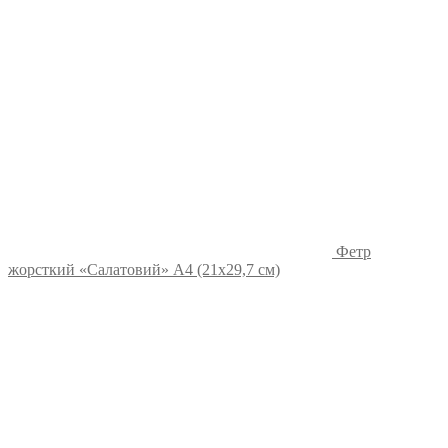
Фетр
жорсткий «Салатовий» А4 (21х29,7 см)