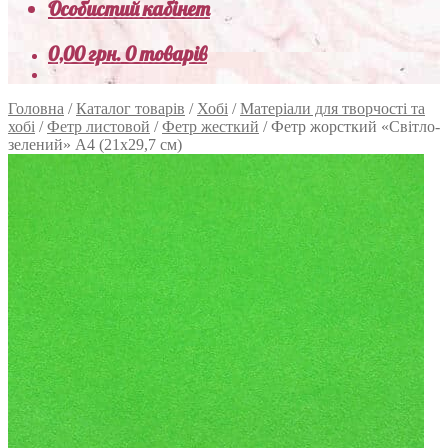
Особистий кабінет
0,00
грн.
0 товарів
Головна
/
Каталог товарів
/
Хобі
/
Матеріали для творчості та
хобі
/
Фетр листовой
/
Фетр жесткий
/
Фетр жорсткий «Світло-
зелений» А4 (21х29,7 см)