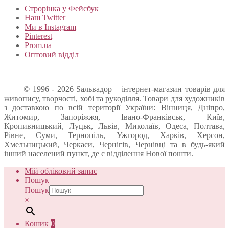
Строрінка у Фейсбук
Наш Twitter
Ми в Instagram
Pinterest
Prom.ua
Оптовий відділ
© 1996 - 2026 Sальвадор – інтернет-магазин товарів для
живопису, творчості, хобі та рукоділля. Товари для художників
з доставкою по всій території України: Вінниця, Дніпро,
Житомир, Запоріжжя, Івано-Франківськ, Київ,
Кропивницький, Луцьк, Львів, Миколаїв, Одеса, Полтава,
Рівне, Суми, Тернопіль, Ужгород, Харків, Херсон,
Хмельницький, Черкаси, Чернігів, Чернівці та в будь-який
інший населений пункт, де є відділення Нової пошти.
Мій обліковий запис
Пошук
Пошук
×
Кошик
0