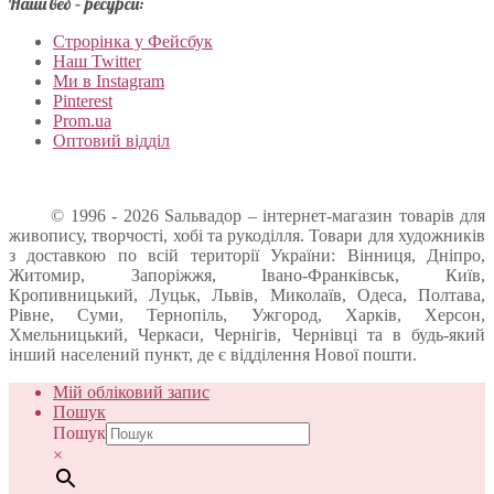
Наші веб – ресурси:
Строрінка у Фейсбук
Наш Twitter
Ми в Instagram
Pinterest
Prom.ua
Оптовий відділ
© 1996 - 2026 Sальвадор – інтернет-магазин товарів для
живопису, творчості, хобі та рукоділля. Товари для художників
з доставкою по всій території України: Вінниця, Дніпро,
Житомир, Запоріжжя, Івано-Франківськ, Київ,
Кропивницький, Луцьк, Львів, Миколаїв, Одеса, Полтава,
Рівне, Суми, Тернопіль, Ужгород, Харків, Херсон,
Хмельницький, Черкаси, Чернігів, Чернівці та в будь-який
інший населений пункт, де є відділення Нової пошти.
Мій обліковий запис
Пошук
Пошук
×