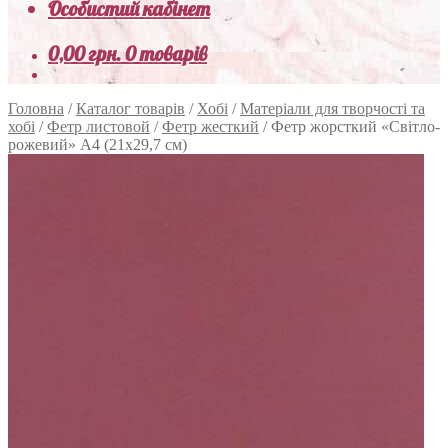
Особистий кабінет
0,00
грн.
0 товарів
Головна
/
Каталог товарів
/
Хобі
/
Матеріали для творчості та
хобі
/
Фетр листовой
/
Фетр жесткий
/
Фетр жорсткий «Світло-
рожевий» А4 (21х29,7 см)