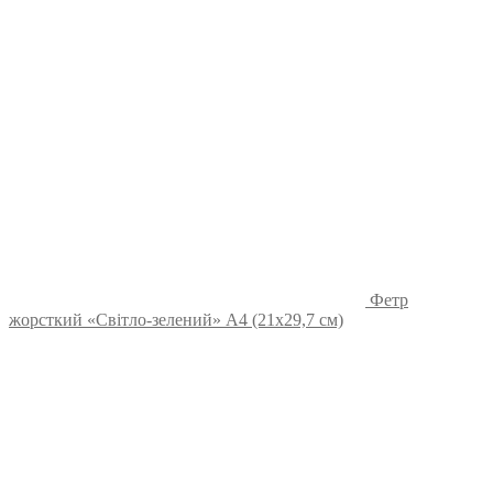
Фетр
жорсткий «Світло-зелений» А4 (21х29,7 см)