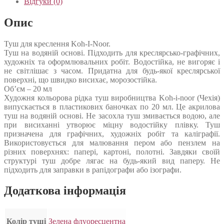
Відгуки (0)
Опис
Туш для креслення Koh-I-Noor.
Туш на водяній основі. Підходить для креслярсько-графічних,
художніх та оформлювальних робіт. Водостійка, не вигоряє і
не світлішає з часом. Придатна для будь-якої креслярської
поверхні, що швидко висихає, морозостійка.
Об’єм – 20 мл
Художня кольорова рідка туш виробництва Koh-i-noor (Чехія)
випускається в пластикових баночках по 20 мл. Це акрилова
туш на водяній основі. Не засохла туш змивається водою, але
при висиханні утворює міцну водостійку плівку. Туш
призначена для графічних, художніх робіт та каліграфії.
Використовується для малювання пером або пензлем на
різних поверхнях: папері, картоні, полотні. Завдяки своїй
структурі туш добре лягає на будь-який вид паперу. Не
підходить для заправки в рапідографи або ізографи.
Додаткова інформація
Колір туші
Зелена флуоресцентна