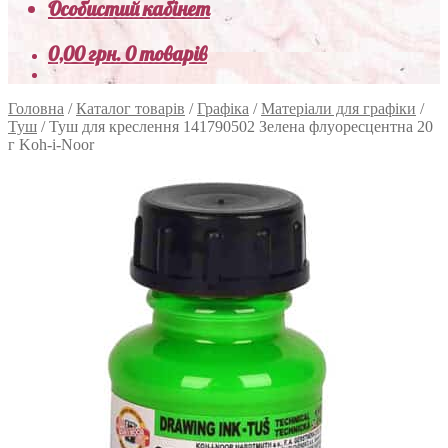
Особистий кабінет
0,00
грн.
0 товарів
Головна
/
Каталог товарів
/
Графіка
/
Матеріали для графіки
/
Туш
/
Туш для креслення 141790502 Зелена флуоресцентна 20
г Koh-i-Noor