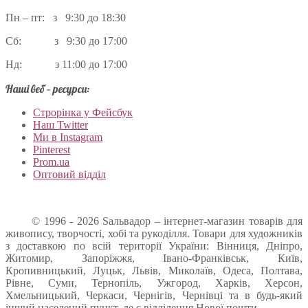
Пн – пт: з 9:30 до 18:30
Сб: з 9:30 до 17:00
Нд: з 11:00 до 17:00
Наші веб – ресурси:
Строрінка у Фейсбук
Наш Twitter
Ми в Instagram
Pinterest
Prom.ua
Оптовий відділ
© 1996 - 2026 Sальвадор – інтернет-магазин товарів для
живопису, творчості, хобі та рукоділля. Товари для художників
з доставкою по всій території України: Вінниця, Дніпро,
Житомир, Запоріжжя, Івано-Франківськ, Київ,
Кропивницький, Луцьк, Львів, Миколаїв, Одеса, Полтава,
Рівне, Суми, Тернопіль, Ужгород, Харків, Херсон,
Хмельницький, Черкаси, Чернігів, Чернівці та в будь-який
інший населений пункт, де є відділення Нової пошти.