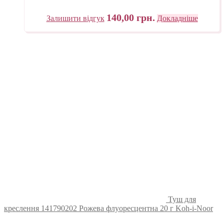
140,00
грн.
Залишити відгук
Докладніше
Туш для
креслення 141790202 Рожева флуоресцентна 20 г Koh-i-Noor