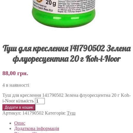
Туш для креслення 141790502 Зелена
флуоресцентна 20 г Koh-i-Noor
88,00
грн.
4 в наявності
Туш для креслення 141790502 Зелена флуоресцентна 20 г Koh-
i-Noor кількість
Додати в кошик
Артикул:
141790502
Категорія:
Туш
Опис
Додаткова інформація