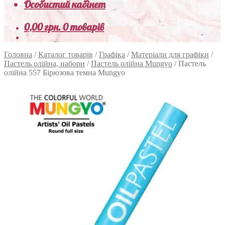
Особистий кабінет
0,00
грн.
0 товарів
Головна
/
Каталог товарів
/
Графіка
/
Матеріали для графіки
/
Пастель олійна, набори
/
Пастель олійна Mungyo
/
Пастель
олійна 557 Бірюзова темна Mungyo