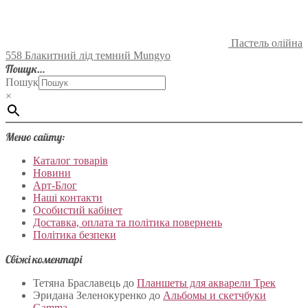
Пастель олійна
558 Блакитний лід темний Mungyo
Пошук…
Пошук
×
Меню сайту:
Каталог товарів
Новини
Арт-Блог
Наші контакти
Особистий кабінет
Доставка, оплата та політика повернень
Політика безпеки
Свіжі коментарі
Тетяна Браславець
до
Планшеты для акварели Трек
Эридана Зеленокуренко
до
Альбомы и скетчбуки
Gamma