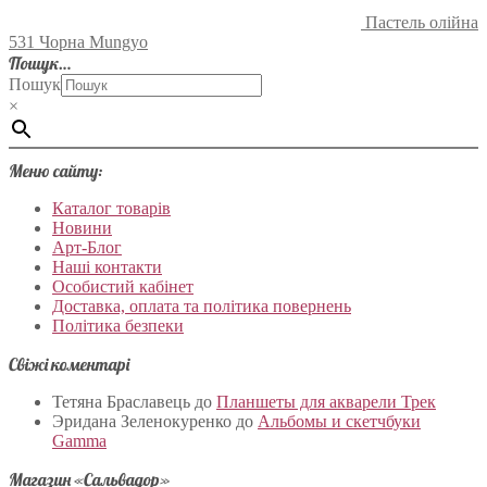
Пастель олійна
531 Чорна Mungyo
Пошук…
Пошук
×
Меню сайту:
Каталог товарів
Новини
Арт-Блог
Наші контакти
Особистий кабінет
Доставка, оплата та політика повернень
Політика безпеки
Свіжі коментарі
Тетяна Браславець
до
Планшеты для акварели Трек
Эридана Зеленокуренко
до
Альбомы и скетчбуки
Gamma
Магазин «Сальвадор»