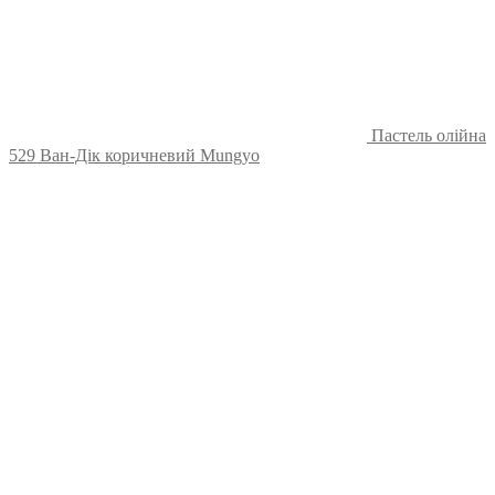
Пастель олійна
529 Ван-Дік коричневий Mungyo