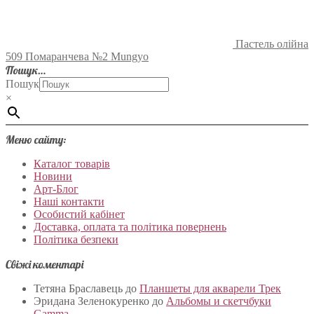
Пастель олійна
509 Помаранчева №2 Mungyo
Пошук…
Пошук
×
Меню сайту:
Каталог товарів
Новини
Арт-Блог
Наші контакти
Особистий кабінет
Доставка, оплата та політика повернень
Політика безпеки
Свіжі коментарі
Тетяна Браславець
до
Планшеты для акварели Трек
Эридана Зеленокуренко
до
Альбомы и скетчбуки
Gamma