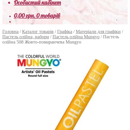
Особистий кабінет
0,00
грн.
0 товарів
Головна
/
Каталог товарів
/
Графіка
/
Матеріали для графіки
/
Пастель олійна, набори
/
Пастель олійна Mungyo
/
Пастель
олійна 508 Жовто-помаранчева Mungyo