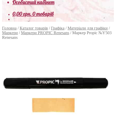
Особистий кабінет
0,00
грн.
0 товарів
Головна
/
Каталог товарів
/
Графіка
/
Матеріали для графіки
/
Маркери
/
Маркери PROPIC Renesans
/
Маркер Propic №Y503
Renesans