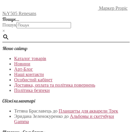
Маркер Propic
№Y505 Renesans
Пошук…
Пошук
×
Меню сайту:
Каталог товарів
Новини
Арт-Блог
Наші контакти
Особистий кабінет
Доставка, оплата та політика повернень
Політика безпеки
Свіжі коментарі
Тетяна Браславець
до
Планшеты для акварели Трек
Эридана Зеленокуренко
до
Альбомы и скетчбуки
Gamma