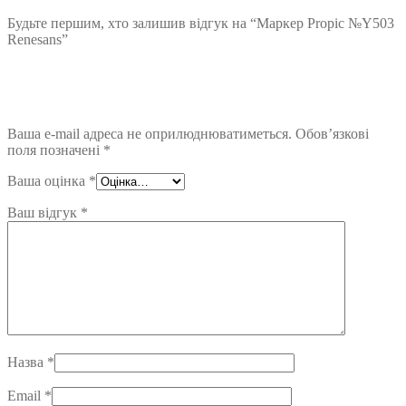
Будьте першим, хто залишив відгук на “Маркер Propic №Y503
Renesans”
Ваша e-mail адреса не оприлюднюватиметься.
Обов’язкові
поля позначені
*
Ваша оцінка
*
Ваш відгук
*
Назва
*
Email
*