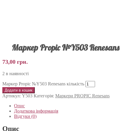
Маркер Propic №Y503 Renesans
73,00
грн.
2 в наявності
Маркер Propic №Y503 Renesans кількість
Додати в кошик
Артикул:
Y503
Категорія:
Маркери PROPIC Renesans
Опис
Додаткова інформація
Відгуки (0)
Опис