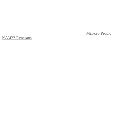
Маркер Propic
№Y423 Renesans