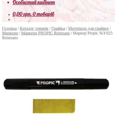
Особистий кабінет
0,00
грн.
0 товарів
Головна
/
Каталог товарів
/
Графіка
/
Матеріали для графіки
/
Маркери
/
Маркери PROPIC Renesans
/
Маркер Propic №Y025
Renesans