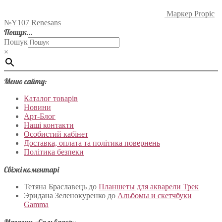
Маркер Propic
№Y107 Renesans
Пошук…
Пошук
×
Меню сайту:
Каталог товарів
Новини
Арт-Блог
Наші контакти
Особистий кабінет
Доставка, оплата та політика повернень
Політика безпеки
Свіжі коментарі
Тетяна Браславець
до
Планшеты для акварели Трек
Эридана Зеленокуренко
до
Альбомы и скетчбуки
Gamma