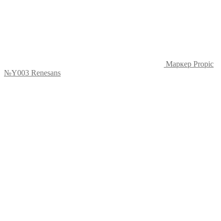
Маркер Propic
№Y003 Renesans