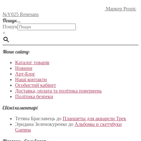
Маркер Propic
№Y025 Renesans
Пошук…
Пошук
×
Меню сайту:
Каталог товарів
Новини
Арт-Блог
Наші контакти
Особистий кабінет
Доставка, оплата та політика повернень
Політика безпеки
Свіжі коментарі
Тетяна Браславець
до
Планшеты для акварели Трек
Эридана Зеленокуренко
до
Альбомы и скетчбуки
Gamma