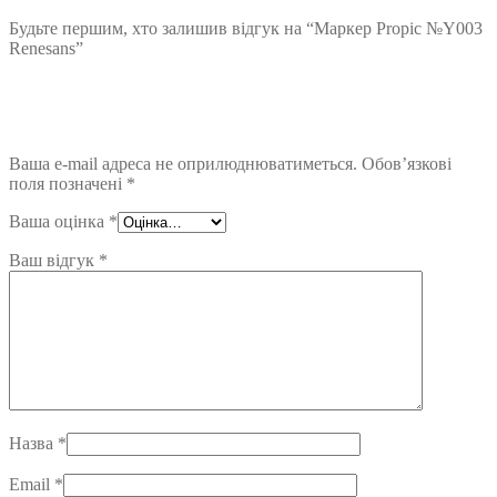
Будьте першим, хто залишив відгук на “Маркер Propic №Y003
Renesans”
Ваша e-mail адреса не оприлюднюватиметься.
Обов’язкові
поля позначені
*
Ваша оцінка
*
Ваш відгук
*
Назва
*
Email
*