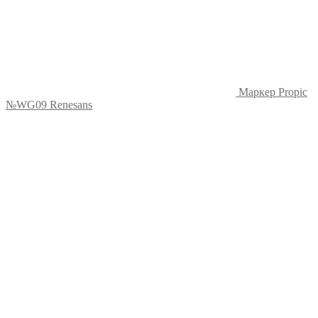
Маркер Propic
№WG09 Renesans