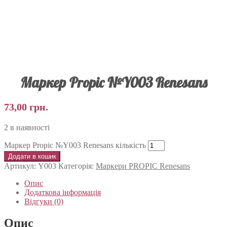
Маркер Propic №Y003 Renesans
73,00
грн.
2 в наявності
Маркер Propic №Y003 Renesans кількість
Додати в кошик
Артикул:
Y003
Категорія:
Маркери PROPIC Renesans
Опис
Додаткова інформація
Відгуки (0)
Опис