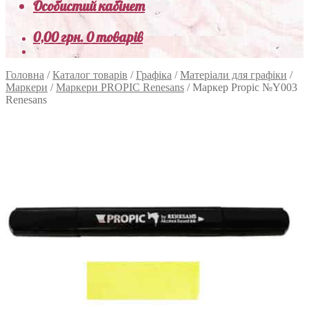
Особистий кабінет
0,00
грн.
0 товарів
Головна
/
Каталог товарів
/
Графіка
/
Матеріали для графіки
/
Маркери
/
Маркери PROPIC Renesans
/
Маркер Propic №Y003
Renesans