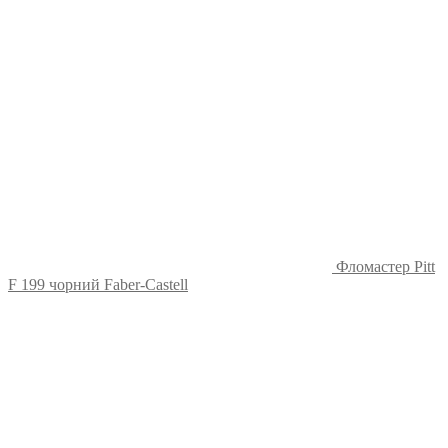
Фломастер Pitt
F 199 чорний Faber-Castell