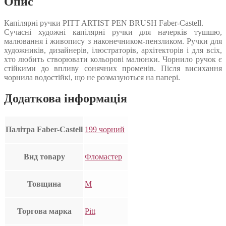
Опис
Капілярні ручки PITT ARTIST PEN BRUSH Faber-Castell.
Сучасні художні капілярні ручки для начерків тушшю,
малювання і живопису з наконечником-пензликом. Ручки для
художників, дизайнерів, ілюстраторів, архітекторів і для всіх,
хто любить створювати кольорові малюнки. Чорнило ручок є
стійкими до впливу сонячних променів. Після висихання
чорнила водостійкі, що не розмазуються на папері.
Додаткова інформація
Палітра Faber-Castell
199 чорний
Вид товару
Фломастер
Товщина
M
Торгова марка
Pitt