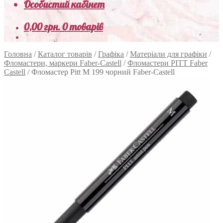
Особистий кабінет
0,00
грн.
0 товарів
Головна
/
Каталог товарів
/
Графіка
/
Матеріали для графіки
/
Фломастери, маркери Faber-Castell
/
Фломастери PITT Faber
Castell
/
Фломастер Pitt M 199 чорний Faber-Castell