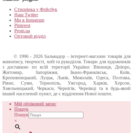
Строрінка у Фейсбук
Наш Twitter
Ми в Instagram
Pinterest
Prom.ua
Оптовий відділ
© 1996 - 2026 Sальвадор – інтернет-магазин товарів для
живопису, творчості, хобі та рукоділля. Товари для художників
з доставкою по всій території України: Вінниця, Дніпро,
Житомир, Запоріжжя, Івано-Франківськ, Київ,
Кропивницький, Луцьк, Львів, Миколаїв, Одеса, Полтава,
Рівне, Суми, Тернопіль, Ужгород, Харків, Херсон,
Хмельницький, Черкаси, Чернігів, Чернівці та в будь-який
інший населений пункт, де є відділення Нової пошти.
Мій обліковий запис
Пошук
Пошук
×