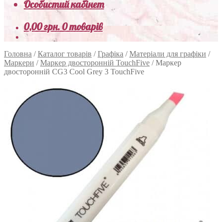
Особистий кабінет
0,00
грн.
0 товарів
Головна
/
Каталог товарів
/
Графіка
/
Матеріали для графіки
/
Маркери
/
Маркер двосторонній TouchFive
/
Маркер
двосторонній CG3 Cool Grey 3 TouchFive