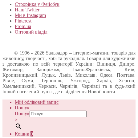
Строрінка у Фейсбук
Наш Twitter
Ми в Instagram
Pinterest
Prom.ua
Оптовий відділ
© 1996 - 2026 Sальвадор – інтернет-магазин товарів для
живопису, творчості, хобі та рукоділля. Товари для художників
з доставкою по всій території України: Вінниця, Дніпро,
Житомир, Запоріжжя, Івано-Франківськ, Київ,
Кропивницький, Луцьк, Львів, Миколаїв, Одеса, Полтава,
Рівне, Суми, Тернопіль, Ужгород, Харків, Херсон,
Хмельницький, Черкаси, Чернігів, Чернівці та в будь-який
інший населений пункт, де є відділення Нової пошти.
Мій обліковий запис
Пошук
Пошук
×
Кошик
0