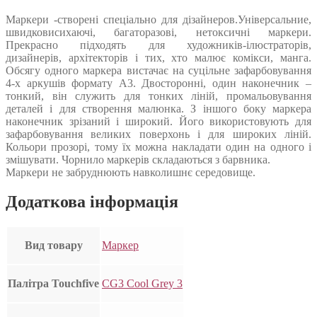
Маркери -створені спеціально для дізайнеров.Універсальние,
швидковисихаючі, багаторазові, нетоксичні маркери.
Прекрасно підходять для художників-ілюстраторів,
дизайнерів, архітекторів і тих, хто малює комікси, манга.
Обсягу одного маркера вистачає на суцільне зафарбовування
4-х аркушів формату А3. Двосторонні, один наконечник –
тонкий, він служить для тонких ліній, промальовування
деталей і для створення малюнка. З іншого боку маркера
наконечник зрізаний і широкий. Його використовують для
зафарбовування великих поверхонь і для широких ліній.
Кольори прозорі, тому їх можна накладати один на одного і
змішувати. Чорнило маркерів складаються з барвника.
Маркери не забруднюють навколишнє середовище.
Додаткова інформація
Вид товару
Маркер
Палітра Touchfive
CG3 Cool Grey 3