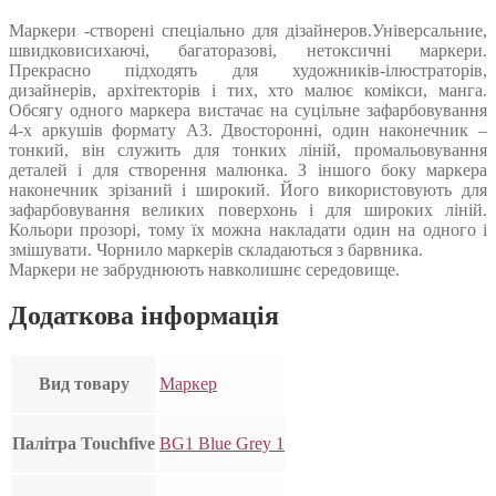
Маркери -створені спеціально для дізайнеров.Універсальние,
швидковисихаючі, багаторазові, нетоксичні маркери.
Прекрасно підходять для художників-ілюстраторів,
дизайнерів, архітекторів і тих, хто малює комікси, манга.
Обсягу одного маркера вистачає на суцільне зафарбовування
4-х аркушів формату А3. Двосторонні, один наконечник –
тонкий, він служить для тонких ліній, промальовування
деталей і для створення малюнка. З іншого боку маркера
наконечник зрізаний і широкий. Його використовують для
зафарбовування великих поверхонь і для широких ліній.
Кольори прозорі, тому їх можна накладати один на одного і
змішувати. Чорнило маркерів складаються з барвника.
Маркери не забруднюють навколишнє середовище.
Додаткова інформація
Вид товару
Маркер
Палітра Touchfive
BG1 Blue Grey 1