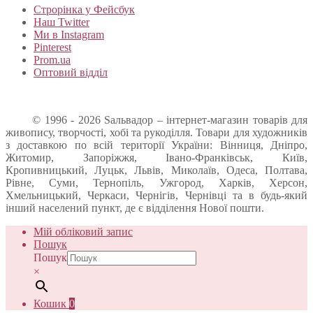
Строрінка у Фейсбук
Наш Twitter
Ми в Instagram
Pinterest
Prom.ua
Оптовий відділ
© 1996 - 2026 Sальвадор – інтернет-магазин товарів для
живопису, творчості, хобі та рукоділля. Товари для художників
з доставкою по всій території України: Вінниця, Дніпро,
Житомир, Запоріжжя, Івано-Франківськ, Київ,
Кропивницький, Луцьк, Львів, Миколаїв, Одеса, Полтава,
Рівне, Суми, Тернопіль, Ужгород, Харків, Херсон,
Хмельницький, Черкаси, Чернігів, Чернівці та в будь-який
інший населений пункт, де є відділення Нової пошти.
Мій обліковий запис
Пошук
Пошук
×
Кошик
0