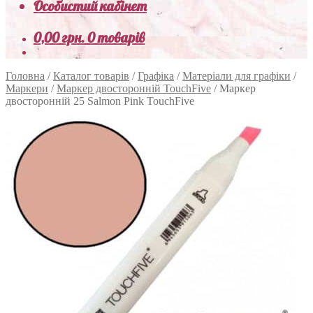
Особистий кабінет
0,00
грн.
0 товарів
Головна
/
Каталог товарів
/
Графіка
/
Матеріали для графіки
/
Маркери
/
Маркер двосторонній TouchFive
/
Маркер
двосторонній 25 Salmon Pink TouchFive