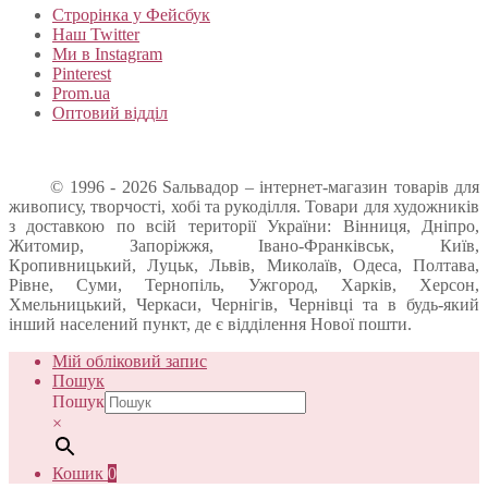
Строрінка у Фейсбук
Наш Twitter
Ми в Instagram
Pinterest
Prom.ua
Оптовий відділ
© 1996 - 2026 Sальвадор – інтернет-магазин товарів для
живопису, творчості, хобі та рукоділля. Товари для художників
з доставкою по всій території України: Вінниця, Дніпро,
Житомир, Запоріжжя, Івано-Франківськ, Київ,
Кропивницький, Луцьк, Львів, Миколаїв, Одеса, Полтава,
Рівне, Суми, Тернопіль, Ужгород, Харків, Херсон,
Хмельницький, Черкаси, Чернігів, Чернівці та в будь-який
інший населений пункт, де є відділення Нової пошти.
Мій обліковий запис
Пошук
Пошук
×
Кошик
0