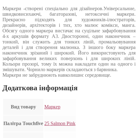
Маркери -створені спеціально для дізайнеров.Універсальние,
швидковисихаючі, багаторазові, нетоксичні маркери.
Прекрасно підходять для художників-ілюстраторів,
дизайнерів, архітекторів і тих, хто малює комікси, манга.
Обсягу одного маркера вистачає на суцільне зафарбовування
4-х аркушів формату А3. Двосторонні, один наконечник –
тонкий, він служить для тонких ліній, промальовування
деталей і для створення малюнка. З іншого боку маркера
наконечник зрізаний і широкий. Його використовують для
зафарбовування великих поверхонь і для широких ліній.
Кольори прозорі, тому їх можна накладати один на одного і
змішувати. Чорнило маркерів складаються з барвника.
Маркери не забруднюють навколишнє середовище.
Додаткова інформація
Вид товару
Маркер
Палітра Touchfive
25 Salmon Pink