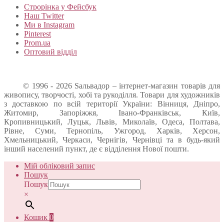
Строрінка у Фейсбук
Наш Twitter
Ми в Instagram
Pinterest
Prom.ua
Оптовий відділ
© 1996 - 2026 Sальвадор – інтернет-магазин товарів для
живопису, творчості, хобі та рукоділля. Товари для художників
з доставкою по всій території України: Вінниця, Дніпро,
Житомир, Запоріжжя, Івано-Франківськ, Київ,
Кропивницький, Луцьк, Львів, Миколаїв, Одеса, Полтава,
Рівне, Суми, Тернопіль, Ужгород, Харків, Херсон,
Хмельницький, Черкаси, Чернігів, Чернівці та в будь-який
інший населений пункт, де є відділення Нової пошти.
Мій обліковий запис
Пошук
Пошук
×
Кошик
0