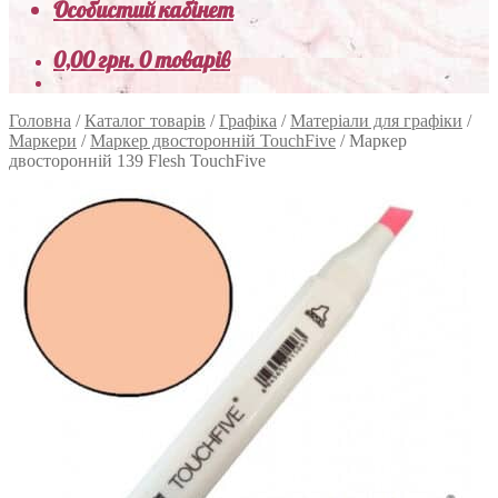
Особистий кабінет
0,00
грн.
0 товарів
Головна
/
Каталог товарів
/
Графіка
/
Матеріали для графіки
/
Маркери
/
Маркер двосторонній TouchFive
/
Маркер
двосторонній 139 Flesh TouchFive