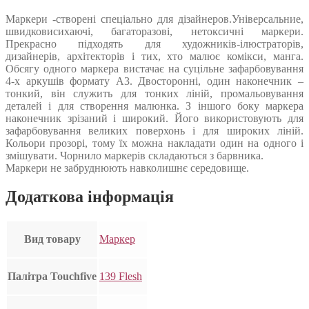
Маркери -створені спеціально для дізайнеров.Універсальние,
швидковисихаючі, багаторазові, нетоксичні маркери.
Прекрасно підходять для художників-ілюстраторів,
дизайнерів, архітекторів і тих, хто малює комікси, манга.
Обсягу одного маркера вистачає на суцільне зафарбовування
4-х аркушів формату А3. Двосторонні, один наконечник –
тонкий, він служить для тонких ліній, промальовування
деталей і для створення малюнка. З іншого боку маркера
наконечник зрізаний і широкий. Його використовують для
зафарбовування великих поверхонь і для широких ліній.
Кольори прозорі, тому їх можна накладати один на одного і
змішувати. Чорнило маркерів складаються з барвника.
Маркери не забруднюють навколишнє середовище.
Додаткова інформація
Вид товару
Маркер
Палітра Touchfive
139 Flesh