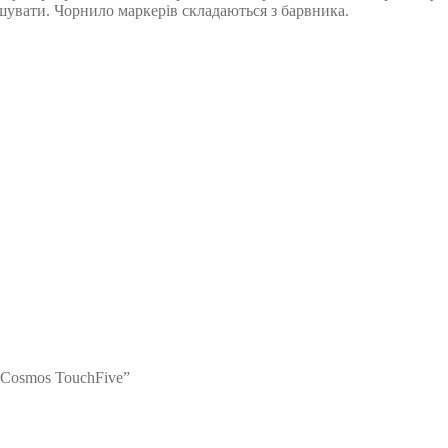
ішувати. Чорнило маркерів складаються з барвника.
 Cosmos TouchFive”