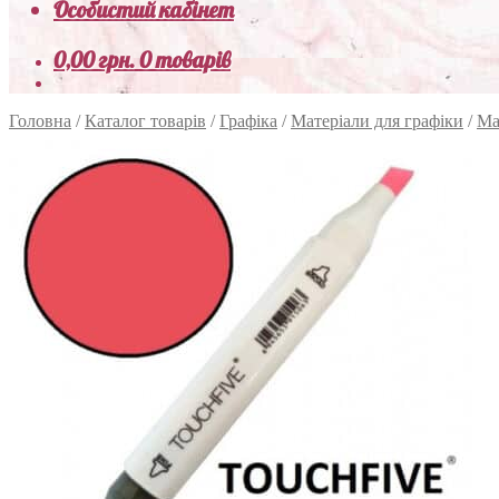
Особистий кабінет
0,00
грн.
0 товарів
Головна
/
Каталог товарів
/
Графіка
/
Матеріали для графіки
/
Ма