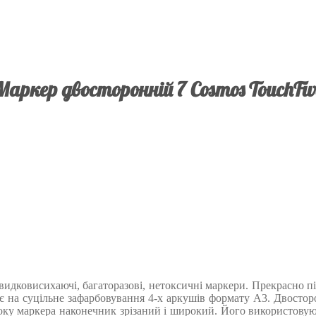
Маркер двосторонній 7 Cosmos TouchFiv
идковисихаючі, багаторазові, нетоксичні маркери. Прекрасно під
ає на суцільне зафарбовування 4-х аркушів формату А3. Двосторо
оку маркера наконечник зрізаний і широкий. Його використовую