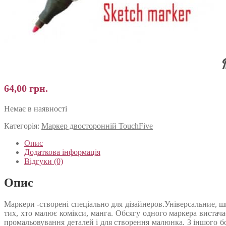
64,00
грн.
Немає в наявності
Категорія:
Маркер двосторонній TouchFive
Опис
Додаткова інформація
Відгуки (0)
Опис
Маркери -створені спеціально для дізайнеров.Універсальние, шв
тих, хто малює комікси, манга. Обсягу одного маркера вистач
промальовування деталей і для створення малюнка. З іншого б