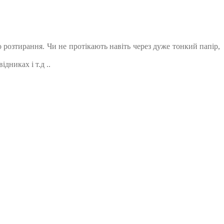
о розтирання. Чи не протікають навіть через дуже тонкий папір,
дниках і т.д ..