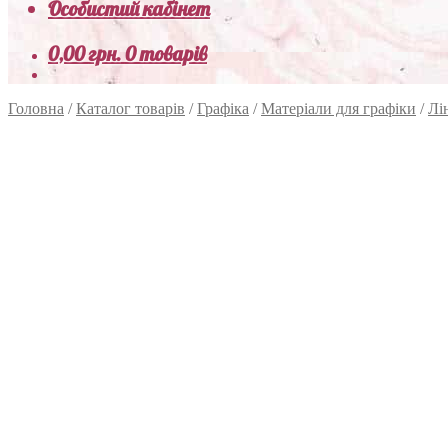
Особистий кабінет
0,00
грн.
0 товарів
Головна
/
Каталог товарів
/
Графіка
/
Матеріали для графіки
/
Лі