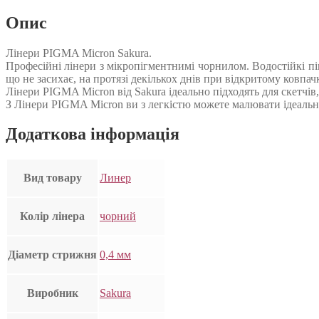
Опис
Лінери PIGMA Micron Sakura.
Професійні лінери з мікропігментнимі чорнилом. Водостійкі піг
що не засихає, на протязі декількох днів при відкритому ковпач
Лінери PIGMA Micron від Sakura ідеально підходять для скетчів, 
З Лінери PIGMA Micron ви з легкістю можете малювати ідеально
Додаткова інформація
Вид товару
Линер
Колір лінера
чорний
Діаметр стрижня
0,4 мм
Виробник
Sakura