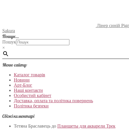
Лінер синій Pigm
Sakura
Пошук…
Пошук
×
Меню сайту:
Каталог товарів
Новини
Арт-Блог
Наші контакти
Особистий кабінет
Доставка, оплата та політика повернень
Політика безпеки
Свіжі коментарі
Тетяна Браславець
до
Планшеты для акварели Трек