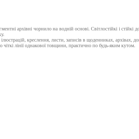
ментні архівні чорнило на водній основі. Світлостійкі і стійкі д
ку.
ілюстрацій, креслення, листи, записів в щоденниках, архівах, дові
 чіткі лінії однакової товщини, практично по будь-яким кутом.