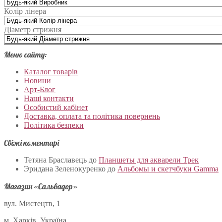
Колір лінера
Діаметр стрижня
Меню сайту:
Каталог товарів
Новини
Арт-Блог
Наші контакти
Особистий кабінет
Доставка, оплата та політика повернень
Політика безпеки
Свіжі коментарі
Тетяна Браславець
до
Планшеты для акварели Трек
Эридана Зеленокуренко
до
Альбомы и скетчбуки Gamma
Магазин «Сальвадор»
вул. Мистецтв, 1
м. Харків, Україна.