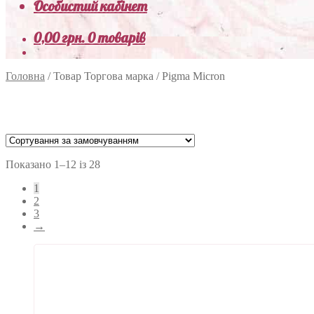
Особистий кабінет
0,00
грн.
0 товарів
Головна
/
Товар Торгова марка
/
Pigma Micron
Показано 1–12 із 28
1
2
3
→