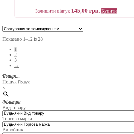
145,00
грн.
Залишити відгук
Купити
Показано 1–12 із 28
1
2
3
→
Пошук…
Пошук
×
Фільтри
Вид товару
Торгова марка
Виробник