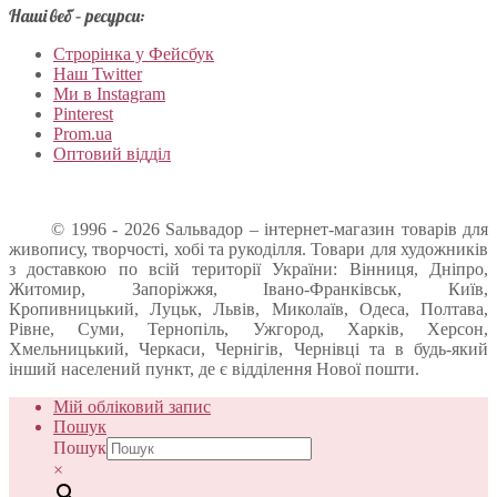
Наші веб – ресурси:
Строрінка у Фейсбук
Наш Twitter
Ми в Instagram
Pinterest
Prom.ua
Оптовий відділ
© 1996 - 2026 Sальвадор – інтернет-магазин товарів для
живопису, творчості, хобі та рукоділля. Товари для художників
з доставкою по всій території України: Вінниця, Дніпро,
Житомир, Запоріжжя, Івано-Франківськ, Київ,
Кропивницький, Луцьк, Львів, Миколаїв, Одеса, Полтава,
Рівне, Суми, Тернопіль, Ужгород, Харків, Херсон,
Хмельницький, Черкаси, Чернігів, Чернівці та в будь-який
інший населений пункт, де є відділення Нової пошти.
Мій обліковий запис
Пошук
Пошук
×