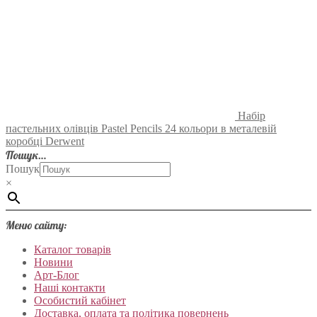
Набір
пастельних олівців Pastel Pencils 24 кольори в металевій
коробці Derwent
Пошук…
Пошук
×
Меню сайту:
Каталог товарів
Новини
Арт-Блог
Наші контакти
Особистий кабінет
Доставка, оплата та політика повернень