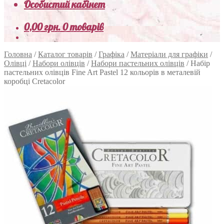
Особистий кабінет
0,00
грн.
0 товарів
Головна
/
Каталог товарів
/
Графіка
/
Матеріали для графіки
/
Олівці
/
Набори олівців
/
Набори пастельних олівців
/
Набір
пастельних олівців Fine Art Pastel 12 кольорів в металевій
коробці Cretacolor