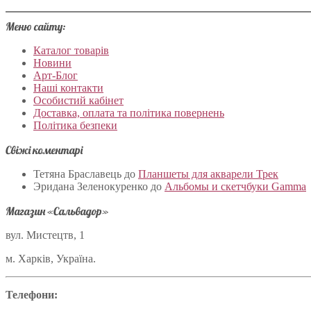
Меню сайту:
Каталог товарів
Новини
Арт-Блог
Наші контакти
Особистий кабінет
Доставка, оплата та політика повернень
Політика безпеки
Свіжі коментарі
Тетяна Браславець
до
Планшеты для акварели Трек
Эридана Зеленокуренко
до
Альбомы и скетчбуки Gamma
Магазин «Сальвадор»
вул. Мистецтв, 1
м. Харків, Україна.
Телефони: