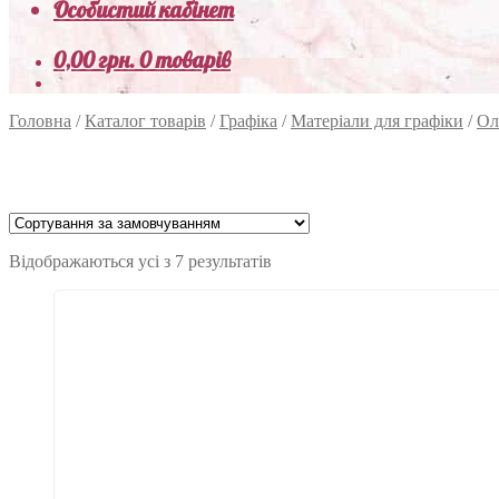
Особистий кабінет
0,00
грн.
0 товарів
Головна
/
Каталог товарів
/
Графіка
/
Матеріали для графіки
/
Ол
Відображаються усі з 7 результатів