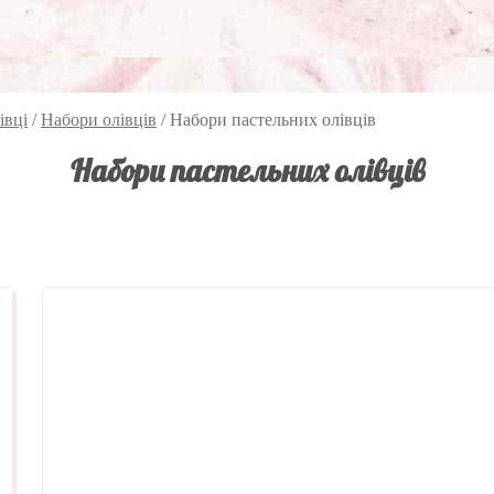
івці
/
Набори олівців
/
Набори пастельних олівців
Набори пастельних олівців