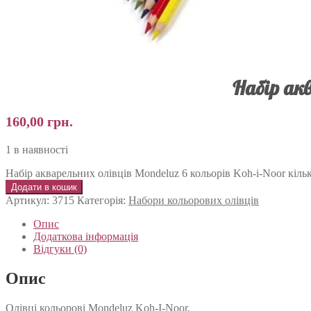
Набір акв
160,00
грн.
1 в наявності
Набір акварельних олівців Mondeluz 6 кольорів Koh-i-Noor кільк
Додати в кошик
Артикул:
3715
Категорія:
Набори кольорових олівців
Опис
Додаткова інформація
Відгуки (0)
Опис
Олівці кольорові Mondeluz Koh-I-Noor.