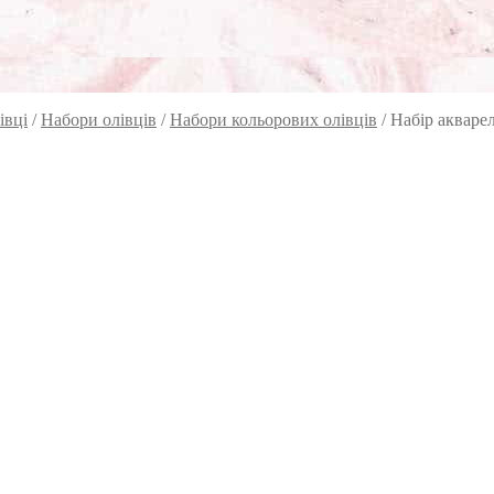
івці
/
Набори олівців
/
Набори кольорових олівців
/
Набір акварел