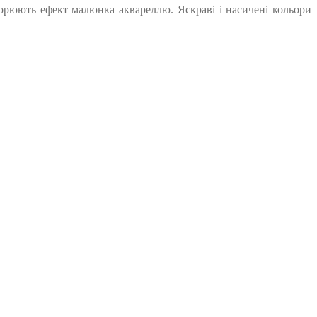
творюють ефект малюнка аквареллю. Яскраві і насичені кольори