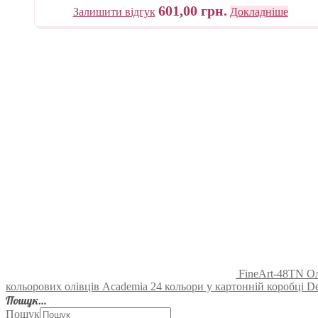
601,00
грн.
Залишити відгук
Докладніше
FineArt-48TN Ол
кольорових олівців Academia 24 кольори у картонній коробці D
Пошук…
Пошук