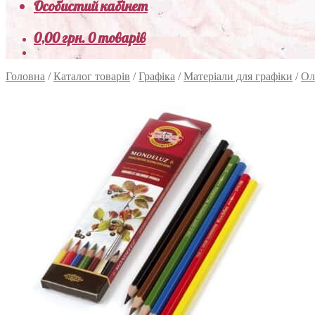
Особистий кабінет
0,00
грн.
0 товарів
Головна
/
Каталог товарів
/
Графіка
/
Матеріали для графіки
/
Ол