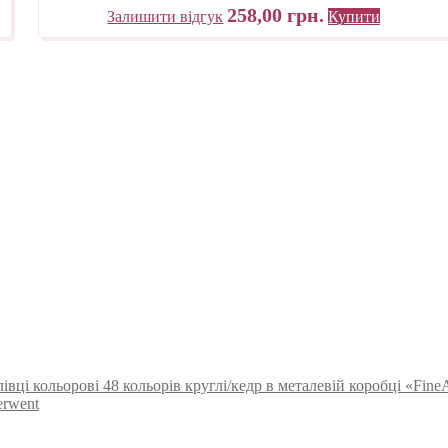
Італія
258,00
грн.
Залишити відгук
Купити
івці кольорові 48 кольорів круглі/кедр в металевій коробці «Fine
erwent