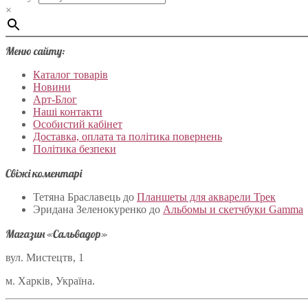
×
Меню сайту:
Каталог товарів
Новини
Арт-Блог
Наші контакти
Особистий кабінет
Доставка, оплата та політика повернень
Політика безпеки
Свіжі коментарі
Тетяна Браславець
до
Планшеты для акварели Трек
Эридана Зеленокуренко
до
Альбомы и скетчбуки Gamma
Магазин «Сальвадор»
вул. Мистецтв, 1
м. Харків, Україна.