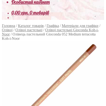
Особистий кабінет
0,00
грн.
0 товарів
Головна
/
Каталог товарів
/
Графіка
/
Матеріали для графіки
/
Олівці
/
Олівці пастельні
/
Олівці пастельні Gioconda Koh-i-
Noor
/
Олівець пастельний Gioconda 052 Medium terracotta
Koh-i-Noor