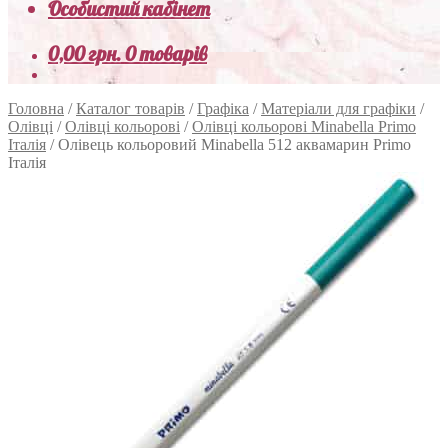
Особистий кабінет
0,00
грн.
0 товарів
Головна
/
Каталог товарів
/
Графіка
/
Матеріали для графіки
/
Олівці
/
Олівці кольорові
/
Олівці кольорові Minabella Primo
Італія
/
Олівець кольоровий Minabella 512 аквамарин Primo
Італія