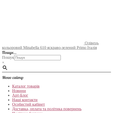
Олівець
кольоровий Minabella 610 яскраво-зелений Primo Італія
Пошук…
Пошук
×
Меню сайту:
Каталог товарів
Новини
Арт-Блог
Наші контакти
Особистий кабінет
Доставка, оплата та політика повернень