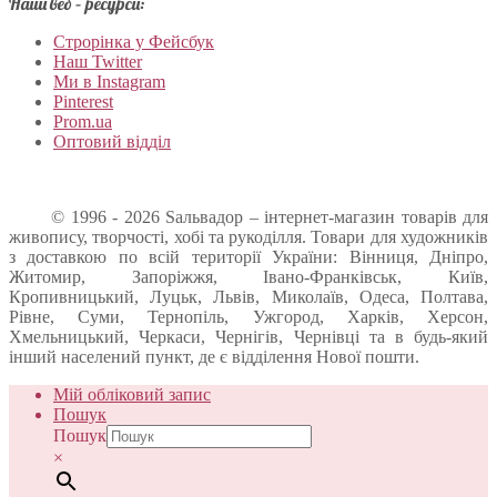
Наші веб – ресурси:
Строрінка у Фейсбук
Наш Twitter
Ми в Instagram
Pinterest
Prom.ua
Оптовий відділ
© 1996 - 2026 Sальвадор – інтернет-магазин товарів для
живопису, творчості, хобі та рукоділля. Товари для художників
з доставкою по всій території України: Вінниця, Дніпро,
Житомир, Запоріжжя, Івано-Франківськ, Київ,
Кропивницький, Луцьк, Львів, Миколаїв, Одеса, Полтава,
Рівне, Суми, Тернопіль, Ужгород, Харків, Херсон,
Хмельницький, Черкаси, Чернігів, Чернівці та в будь-який
інший населений пункт, де є відділення Нової пошти.
Мій обліковий запис
Пошук
Пошук
×