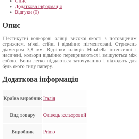
Опис
Додаткова інформація
Відгуки (0)
Опис
Шестикутні кольорові олівці високої якості з потовщеним
стрижнем, м’які, стійкі і відмінно пігментовані. Стрижень
діаметром 3,8 мм. Відтінки олівців Minabella інтенсивні і
насичені, кольори відмінно перекриваються і змішуються між
собою. Вони легко піддаються заточуванню і підходять для
будь-якого типу паперу.
Додаткова інформація
Країна виробник
Італія
Вид товару
Олівець кольоровий
Виробник
Primo