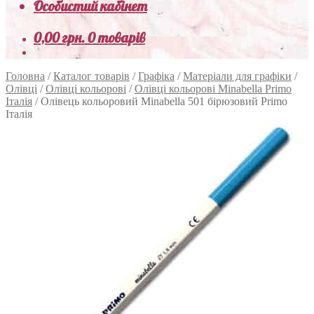
Особистий кабінет
0,00
грн.
0 товарів
Головна
/
Каталог товарів
/
Графіка
/
Матеріали для графіки
/
Олівці
/
Олівці кольорові
/
Олівці кольорові Minabella Primo
Італія
/
Олівець кольоровий Minabella 501 бірюзовий Primo
Італія