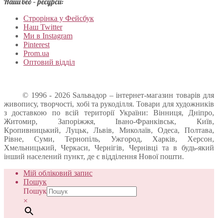
Наші веб – ресурси:
Строрінка у Фейсбук
Наш Twitter
Ми в Instagram
Pinterest
Prom.ua
Оптовий відділ
© 1996 - 2026 Sальвадор – інтернет-магазин товарів для
живопису, творчості, хобі та рукоділля. Товари для художників
з доставкою по всій території України: Вінниця, Дніпро,
Житомир, Запоріжжя, Івано-Франківськ, Київ,
Кропивницький, Луцьк, Львів, Миколаїв, Одеса, Полтава,
Рівне, Суми, Тернопіль, Ужгород, Харків, Херсон,
Хмельницький, Черкаси, Чернігів, Чернівці та в будь-який
інший населений пункт, де є відділення Нової пошти.
Мій обліковий запис
Пошук
Пошук
×