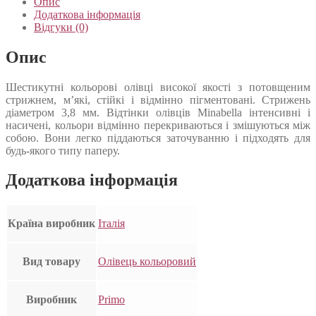
Опис
Додаткова інформація
Відгуки (0)
Опис
Шестикутні кольорові олівці високої якості з потовщеним
стрижнем, м’які, стійкі і відмінно пігментовані. Стрижень
діаметром 3,8 мм. Відтінки олівців Minabella інтенсивні і
насичені, кольори відмінно перекриваються і змішуються між
собою. Вони легко піддаються заточуванню і підходять для
будь-якого типу паперу.
Додаткова інформація
Країна виробник
Італія
Вид товару
Олівець кольоровий
Виробник
Primo