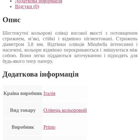
Додаткова інформація
Відгуки (0)
Опис
Шестикутні кольорові олівці високої якості з потовщеним
стрижнем, м’які, стійкі і відмінно пігментовані. Стрижень
діаметром 3,8 мм. Відтінки олівців Minabella інтенсивні і
насичені, кольори відмінно перекриваються і змішуються між
собою. Вони легко піддаються заточуванню і підходять для
будь-якого типу паперу.
Додаткова інформація
Країна виробник
Італія
Вид товару
Олівець кольоровий
Виробник
Primo