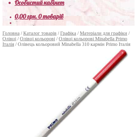
Особистий кабінет
0,00
грн.
0 товарів
Головна
/
Каталог товарів
/
Графіка
/
Матеріали для графіки
/
Олівці
/
Олівці кольорові
/
Олівці кольорові Minabella Primo
Італія
/
Олівець кольоровий Minabella 310 кармін Primo Італія