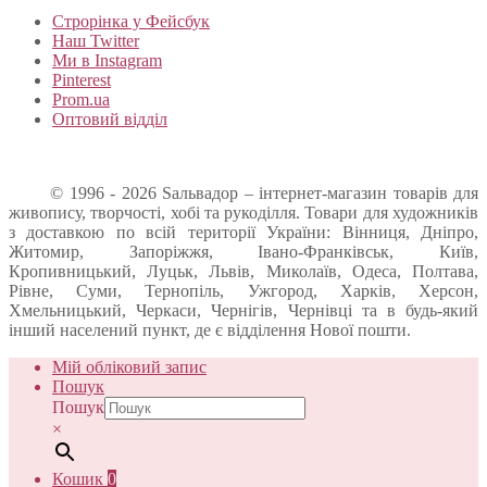
Строрінка у Фейсбук
Наш Twitter
Ми в Instagram
Pinterest
Prom.ua
Оптовий відділ
© 1996 - 2026 Sальвадор – інтернет-магазин товарів для
живопису, творчості, хобі та рукоділля. Товари для художників
з доставкою по всій території України: Вінниця, Дніпро,
Житомир, Запоріжжя, Івано-Франківськ, Київ,
Кропивницький, Луцьк, Львів, Миколаїв, Одеса, Полтава,
Рівне, Суми, Тернопіль, Ужгород, Харків, Херсон,
Хмельницький, Черкаси, Чернігів, Чернівці та в будь-який
інший населений пункт, де є відділення Нової пошти.
Мій обліковий запис
Пошук
Пошук
×
Кошик
0