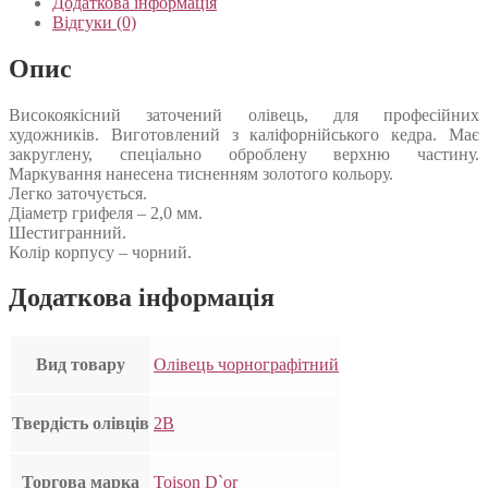
Додаткова інформація
Відгуки (0)
Опис
Високоякісний заточений олівець, для професійних
художників. Виготовлений з каліфорнійського кедра. Має
закруглену, спеціально оброблену верхню частину.
Маркування нанесена тисненням золотого кольору.
Легко заточується.
Діаметр грифеля – 2,0 мм.
Шестигранний.
Колір корпусу – чорний.
Додаткова інформація
Вид товару
Олівець чорнографітний
Твердість олівців
2B
Торгова марка
Toison D`or