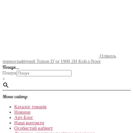
Олівець
чорнографітний Toison D`or 1900 2H Koh-i-Noor
Пошук…
Пошук
×
Меню сайту:
Каталог товарів
Новини
Арт-Блог
Наші контакти
Особистий кабінет