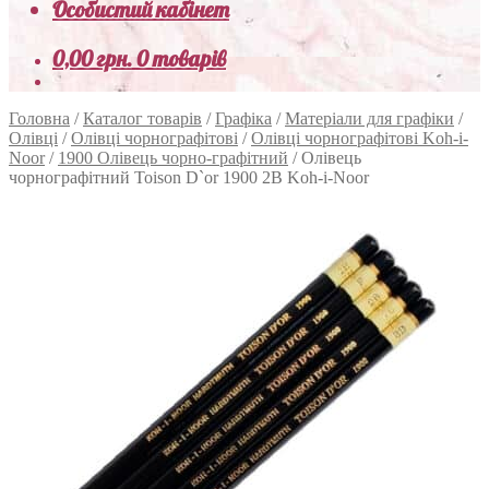
Особистий кабінет
0,00
грн.
0 товарів
Головна
/
Каталог товарів
/
Графіка
/
Матеріали для графіки
/
Олівці
/
Олівці чорнографітові
/
Олівці чорнографітові Koh-i-
Noor
/
1900 Олівець чорно-графітний
/
Олівець
чорнографітний Toison D`or 1900 2B Koh-i-Noor