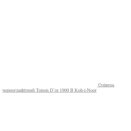
Олівець
чорнографітний Toison D`or 1900 B Koh-i-Noor