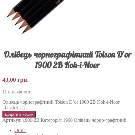
Олівець чорнографітний Toison D`or
1900 2B Koh-i-Noor
43,00
грн.
11 в наявності
Олівець чорнографітний Toison D`or 1900 2B Koh-i-Noor
кількість
Додати в кошик
Артикул:
1900-2B
Категорія:
1900 Олівець чорно-графітний
Опис