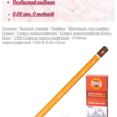
Особистий кабінет
0,00
грн.
0 товарів
Головна
/
Каталог товарів
/
Графіка
/
Матеріали для графіки
/
Олівці
/
Олівці чорнографітові
/
Олівці чорнографітові Koh-i-
Noor
/
1500 Олівець чорно-графітний
/
Олівець
чорнографітний 1500 B Koh-i-Noor