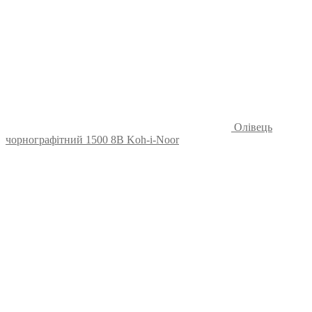
Олівець
чорнографітний 1500 8B Koh-i-Noor