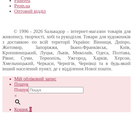
Pinterest
Prom.ua
Оптовий відділ
© 1996 - 2026 Sальвадор – інтернет-магазин товарів для
живопису, творчості, хобі та рукоділля. Товари для художників
з доставкою по всій території України: Вінниця, Дніпро,
Житомир, Запоріжжя, Івано-Франківськ, Київ,
Кропивницький, Луцьк, Львів, Миколаїв, Одеса, Полтава,
Рівне, Суми, Тернопіль, Ужгород, Харків, Херсон,
Хмельницький, Черкаси, Чернігів, Чернівці та в будь-який
інший населений пункт, де є відділення Нової пошти.
Мій обліковий запис
Пошук
Пошук
×
Кошик
0