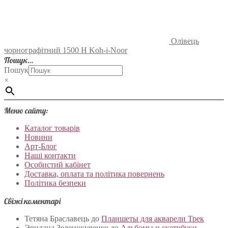
Олівець
чорнографітний 1500 H Koh-i-Noor
Пошук…
Пошук
×
Меню сайту:
Каталог товарів
Новини
Арт-Блог
Наші контакти
Особистий кабінет
Доставка, оплата та політика повернень
Політика безпеки
Свіжі коментарі
Тетяна Браславець
до
Планшеты для акварели Трек
Эридана Зеленокуренко
до
Альбомы и скетчбуки