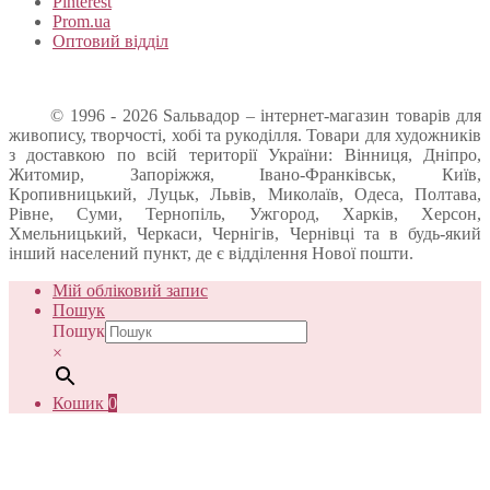
Pinterest
Prom.ua
Оптовий відділ
© 1996 - 2026 Sальвадор – інтернет-магазин товарів для
живопису, творчості, хобі та рукоділля. Товари для художників
з доставкою по всій території України: Вінниця, Дніпро,
Житомир, Запоріжжя, Івано-Франківськ, Київ,
Кропивницький, Луцьк, Львів, Миколаїв, Одеса, Полтава,
Рівне, Суми, Тернопіль, Ужгород, Харків, Херсон,
Хмельницький, Черкаси, Чернігів, Чернівці та в будь-який
інший населений пункт, де є відділення Нової пошти.
Мій обліковий запис
Пошук
Пошук
×
Кошик
0