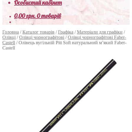
Особистий кабінет
0,00
грн.
0 товарів
Головна
/
Каталог товарів
/
Графіка
/
Матеріали для графіки
/
Олівці
/
Олівці чорнографітові
/
Олівці чорнографітові Faber-
Castell
/
Олівець вугільній Pitt Soft натуральний м’який Faber-
Castell