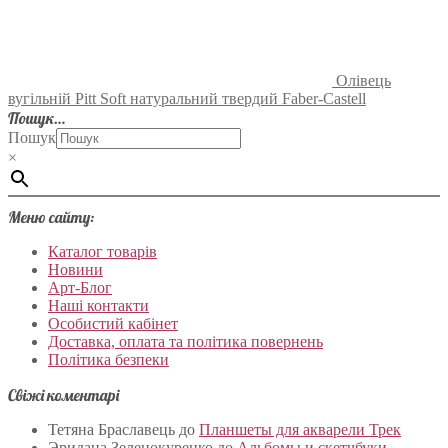
Олівець
вугільній Pitt Soft натуральний твердий Faber-Castell
Пошук…
Пошук
×
Меню сайту:
Каталог товарів
Новини
Арт-Блог
Наші контакти
Особистий кабінет
Доставка, оплата та політика повернень
Політика безпеки
Свіжі коментарі
Тетяна Браславець
до
Планшеты для акварели Трек
Эридана Зеленокуренко
до
Альбомы и скетчбуки