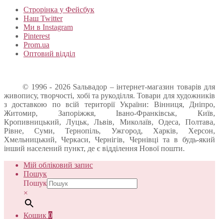
Строрінка у Фейсбук
Наш Twitter
Ми в Instagram
Pinterest
Prom.ua
Оптовий відділ
© 1996 - 2026 Sальвадор – інтернет-магазин товарів для
живопису, творчості, хобі та рукоділля. Товари для художників
з доставкою по всій території України: Вінниця, Дніпро,
Житомир, Запоріжжя, Івано-Франківськ, Київ,
Кропивницький, Луцьк, Львів, Миколаїв, Одеса, Полтава,
Рівне, Суми, Тернопіль, Ужгород, Харків, Херсон,
Хмельницький, Черкаси, Чернігів, Чернівці та в будь-який
інший населений пункт, де є відділення Нової пошти.
Мій обліковий запис
Пошук
Пошук
×
Кошик
0