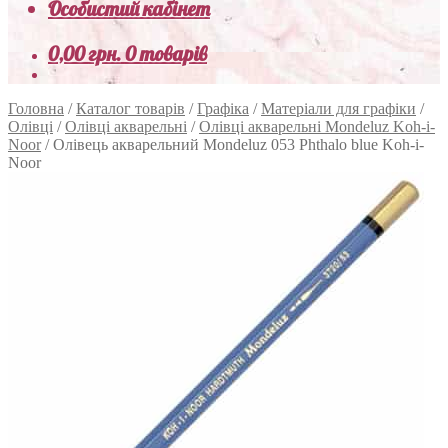
Особистий кабінет
0,00
грн.
0 товарів
Головна
/
Каталог товарів
/
Графіка
/
Матеріали для графіки
/
Олівці
/
Олівці акварельні
/
Олівці акварельні Mondeluz Koh-i-
Noor
/
Олівець акварельний Mondeluz 053 Phthalo blue Koh-i-
Noor