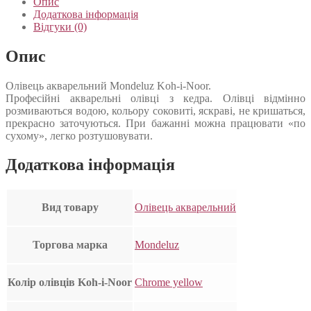
Опис
Додаткова інформація
Відгуки (0)
Опис
Олівець акварельний Mondeluz Koh-i-Noor.
Професійні акварельні олівці з кедра. Олівці відмінно
розмиваються водою, кольору соковиті, яскраві, не кришаться,
прекрасно заточуються. При бажанні можна працювати «по
сухому», легко розтушовувати.
Додаткова інформація
Вид товару
Олівець акварельний
Торгова марка
Mondeluz
Колір олівців Koh-i-Noor
Chrome yellow