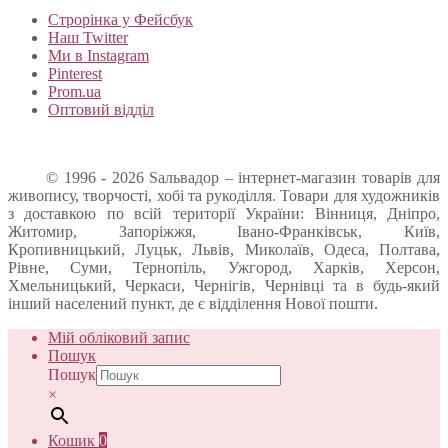
Строрінка у Фейсбук
Наш Twitter
Ми в Instagram
Pinterest
Prom.ua
Оптовий відділ
© 1996 - 2026 Sальвадор – інтернет-магазин товарів для
живопису, творчості, хобі та рукоділля. Товари для художників
з доставкою по всій території України: Вінниця, Дніпро,
Житомир, Запоріжжя, Івано-Франківськ, Київ,
Кропивницький, Луцьк, Львів, Миколаїв, Одеса, Полтава,
Рівне, Суми, Тернопіль, Ужгород, Харків, Херсон,
Хмельницький, Черкаси, Чернігів, Чернівці та в будь-який
інший населений пункт, де є відділення Нової пошти.
Мій обліковий запис
Пошук
Пошук
×
Кошик
0