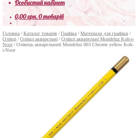
Особистий кабінет
0,00
грн.
0 товарів
Головна
/
Каталог товарів
/
Графіка
/
Матеріали для графіки
/
Олівці
/
Олівці акварельні
/
Олівці акварельні Mondeluz Koh-i-
Noor
/
Олівець акварельний Mondeluz 003 Chrome yellow Koh-
i-Noor