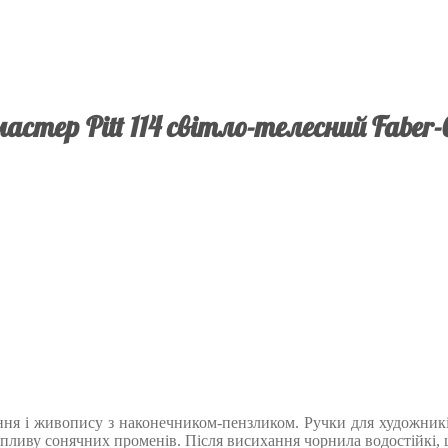
стер Pitt 114 світло-телесний Faber-C
я і живопису з наконечником-пензликом. Ручки для художників, 
пливу сонячних променів. Після висихання чорнила водостійкі, щ