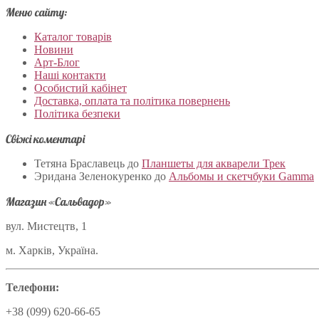
Меню сайту:
Каталог товарів
Новини
Арт-Блог
Наші контакти
Особистий кабінет
Доставка, оплата та політика повернень
Політика безпеки
Свіжі коментарі
Тетяна Браславець
до
Планшеты для акварели Трек
Эридана Зеленокуренко
до
Альбомы и скетчбуки Gamma
Магазин «Сальвадор»
вул. Мистецтв, 1
м. Харків, Україна.
Телефони:
+38 (099) 620-66-65