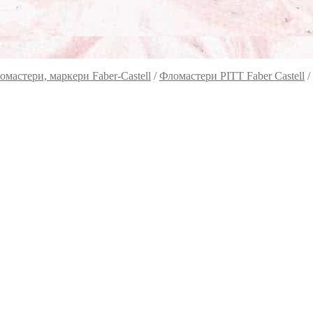
омастери, маркери Faber-Castell
/
Фломастери PITT Faber Castell
/