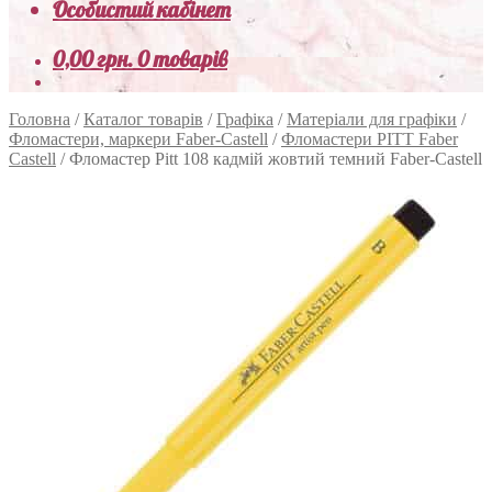
Особистий кабінет
0,00
грн.
0 товарів
Головна
/
Каталог товарів
/
Графіка
/
Матеріали для графіки
/
Фломастери, маркери Faber-Castell
/
Фломастери PITT Faber
Castell
/
Фломастер Pitt 108 кадмій жовтий темний Faber-Castell