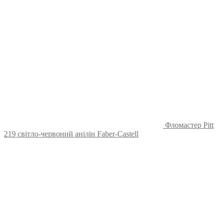
Фломастер Pitt
219 світло-червоний анілін Faber-Castell