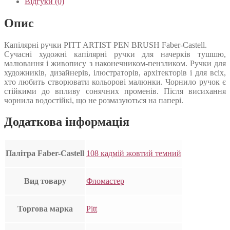
Відгуки (0)
Опис
Капілярні ручки PITT ARTIST PEN BRUSH Faber-Castell.
Сучасні художні капілярні ручки для начерків тушшю,
малювання і живопису з наконечником-пензликом. Ручки для
художників, дизайнерів, ілюстраторів, архітекторів і для всіх,
хто любить створювати кольорові малюнки. Чорнило ручок є
стійкими до впливу сонячних променів. Після висихання
чорнила водостійкі, що не розмазуються на папері.
Додаткова інформація
Палітра Faber-Castell
108 кадмій жовтий темний
Вид товару
Фломастер
Торгова марка
Pitt