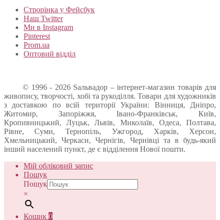
Строрінка у Фейсбук
Наш Twitter
Ми в Instagram
Pinterest
Prom.ua
Оптовий відділ
© 1996 - 2026 Sальвадор – інтернет-магазин товарів для
живопису, творчості, хобі та рукоділля. Товари для художників
з доставкою по всій території України: Вінниця, Дніпро,
Житомир, Запоріжжя, Івано-Франківськ, Київ,
Кропивницький, Луцьк, Львів, Миколаїв, Одеса, Полтава,
Рівне, Суми, Тернопіль, Ужгород, Харків, Херсон,
Хмельницький, Черкаси, Чернігів, Чернівці та в будь-який
інший населений пункт, де є відділення Нової пошти.
Мій обліковий запис
Пошук
Пошук
×
Кошик
0