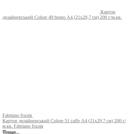
Картон
дизайнерський Colore 49 bruno А4 (21х29,7 см) 200 г/м.кв.
Fabriano Італія
Картон дизайнерський Colore 51 caffe А4 (21х29,7 см) 200 г/
м.кв. Fabriano Італія
Пошук…