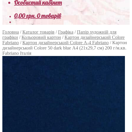
Особистий кабінет
0,00
грн.
0 товарів
Головна
/
Каталог товарів
/
Графіка
/
Папір художній для
графіки
/
Кольоровий картон
/
Картон дизайнерський Colore
Fabriano
/
Картон дизайнерський Colore А-4 Fabriano
/
Картон
дизайнерський Colore 50 dark blue А4 (21х29,7 см) 200 г/м.кв.
Fabriano Італія