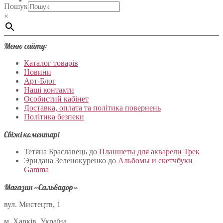
Пошук
×
Меню сайту:
Каталог товарів
Новини
Арт-Блог
Наші контакти
Особистий кабінет
Доставка, оплата та політика повернень
Політика безпеки
Свіжі коментарі
Тетяна Браславець
до
Планшеты для акварели Трек
Эридана Зеленокуренко
до
Альбомы и скетчбуки
Gamma
Магазин «Сальвадор»
вул. Мистецтв, 1
м. Харків, Україна.