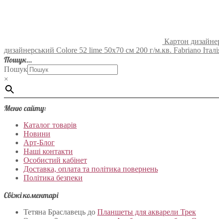
Картон дизайнерс
дизайнерський Colore 52 lime 50х70 см 200 г/м.кв. Fabriano Італі
Пошук…
Пошук
×
Меню сайту:
Каталог товарів
Новини
Арт-Блог
Наші контакти
Особистий кабінет
Доставка, оплата та політика повернень
Політика безпеки
Свіжі коментарі
Тетяна Браславець
до
Планшеты для акварели Трек