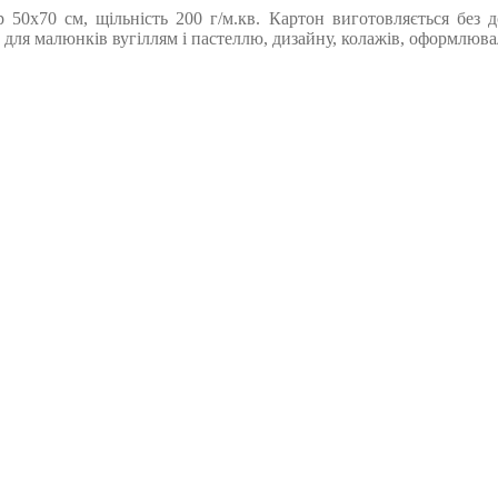
50х70 см, щільність 200 г/м.кв. Картон виготовляється без д
ь для малюнків вугіллям і пастеллю, дизайну, колажів, оформлюв