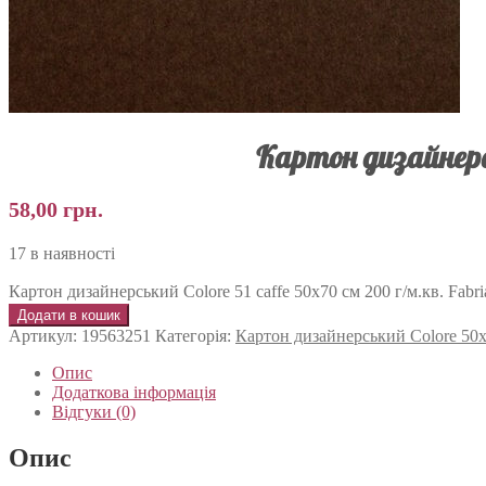
Картон дизайнерсь
58,00
грн.
17 в наявності
Картон дизайнерський Colore 51 caffe 50х70 см 200 г/м.кв. Fabria
Додати в кошик
Артикул:
19563251
Категорія:
Картон дизайнерський Colore 50х
Опис
Додаткова інформація
Відгуки (0)
Опис