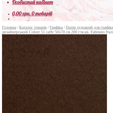
Особистий кабінет
0,00
грн.
0 товарів
Головна
/
Каталог товарів
/
Графіка
/
Папір художній для графік
дизайнерський Colore 51 caffe 50х70 см 200 г/м.кв. Fabriano Італ