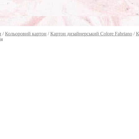
и
/
Кольоровий картон
/
Картон дизайнерський Colore Fabriano
/
К
ія