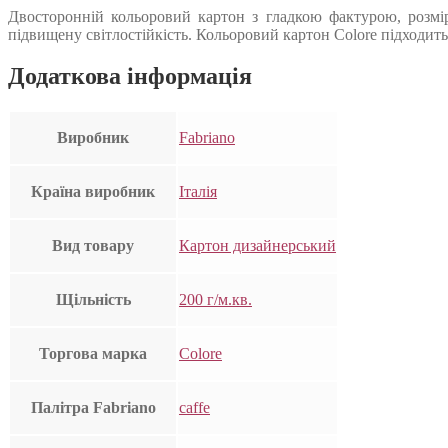
Двосторонній кольоровий картон з гладкою фактурою, розмір 
підвищену світлостійкість. Кольоровий картон Colore підходит
Додаткова інформація
Виробник
Fabriano
Країна виробник
Італія
Вид товару
Картон дизайнерський
Щільність
200 г/м.кв.
Торгова марка
Colore
Палітра Fabriano
caffe