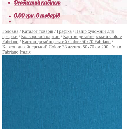
Особистий кабінет
0,00
грн.
0 товарів
Головна
/
Каталог товарів
/
Графіка
/
Папір художній для
графіки
/
Кольоровий картон
/
Картон дизайнерський Colore
Fabriano
/
Картон дизайнерський Colore 50х70 Fabriano
/
Картон дизайнерський Colore 33 azzurro 50х70 см 200 г/м.кв.
Fabriano Італія