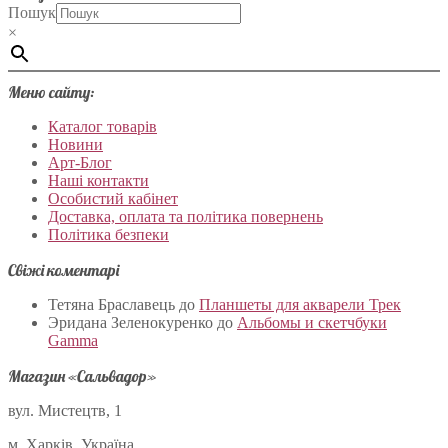
Пошук
×
Меню сайту:
Каталог товарів
Новини
Арт-Блог
Наші контакти
Особистий кабінет
Доставка, оплата та політика повернень
Політика безпеки
Свіжі коментарі
Тетяна Браславець
до
Планшеты для акварели Трек
Эридана Зеленокуренко
до
Альбомы и скетчбуки
Gamma
Магазин «Сальвадор»
вул. Мистецтв, 1
м. Харків, Україна.