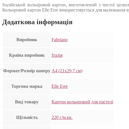
Італійський кольоровий картон, виготовлений з чистої целюл
Кольоровий картон Elle Erre використовується для малювання ву
Додаткова інформація
Виробник
Fabriano
Країна виробник
Італія
Формат/Розмір паперу
А4 (21х29,7 см)
Торгова марка
Elle Erre
Вид товару
Картон кольоровий для пастелі
Щільність
220 г/м.кв.