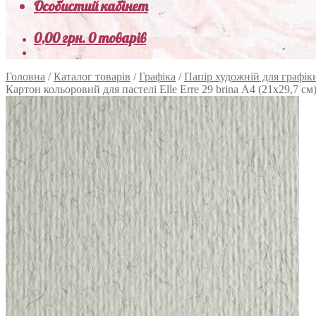
Особистий кабінет
0,00
грн.
0 товарів
Головна
/
Каталог товарів
/
Графіка
/
Папір художній для графік
Картон кольоровий для пастелі Elle Erre 29 brina А4 (21х29,7 см) 