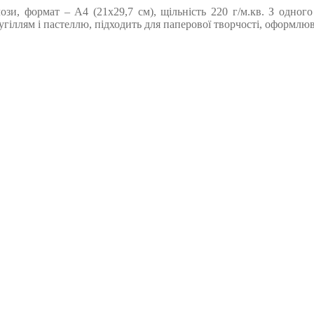
ози, формат – А4 (21х29,7 см), щільність 220 г/м.кв. З одног
гіллям і пастеллю, підходить для паперової творчості, оформлюв