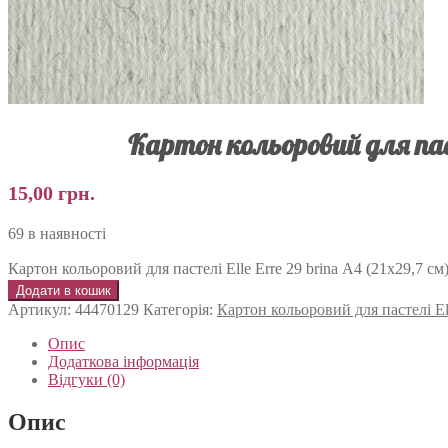
Картон кольоровий для пасте
15,00
грн.
69 в наявності
Картон кольоровий для пастелі Elle Erre 29 brina А4 (21х29,7 см) 
Додати в кошик
Артикул:
44470129
Категорія:
Картон кольоровий для пастелі Ell
Опис
Додаткова інформація
Відгуки (0)
Опис