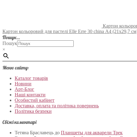
Картон кольорови
Картон кольоровий для пастелі Elle Erre 30 china А4 (21х29,7 см) 
Пошук…
Пошук
×
Меню сайту:
Каталог товарів
Новини
Арт-Блог
Наші контакти
Особистий кабінет
Доставка, оплата та політика повернень
Політика безпеки
Свіжі коментарі
Тетяна Браславець
до
Планшеты для акварели Трек