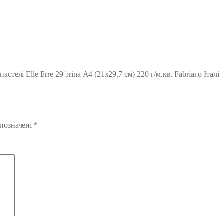
телі Elle Erre 29 brina А4 (21х29,7 см) 220 г/м.кв. Fabriano Італ
 позначені
*