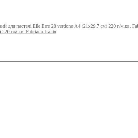
й для пастелі Elle Erre 28 verdone А4 (21х29,7 см) 220 г/м.кв. Fab
220 г/м.кв. Fabriano Італія