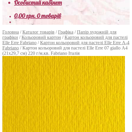
Особистий кабінет
0,00
грн.
0 товарів
Головна
/
Каталог товарів
/
Графіка
/
Папір художній для
графіки
/
Кольоровий картон
/
Картон кольоровий для пастелі
Elle Erre Fabriano
/
Картон кольоровий для пастелі Elle Erre А-4
Fabriano
/
Картон кольоровий для пастелі Elle Erre 07 giallo А4
(21х29,7 см) 220 г/м.кв. Fabriano Італія