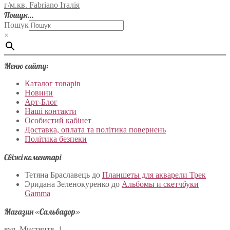
г/м.кв. Fabriano Італія
Пошук…
Пошук
×
Меню сайту:
Каталог товарів
Новини
Арт-Блог
Наші контакти
Особистий кабінет
Доставка, оплата та політика повернень
Політика безпеки
Свіжі коментарі
Тетяна Браславець
до
Планшеты для акварели Трек
Эридана Зеленокуренко
до
Альбомы и скетчбуки
Gamma
Магазин «Сальвадор»
вул. Мистецтв, 1