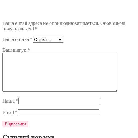
Ваша e-mail адреса не оприлюднюватиметься.
Обов’язкові
поля позначені
*
Ваша оцінка
*
Ваш відгук
*
Назва
*
Email
*
Супутні товари