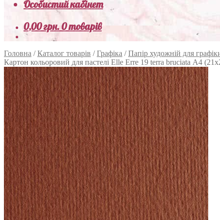
Особистий кабінет
0,00
грн.
0 товарів
Головна
/
Каталог товарів
/
Графіка
/
Папір художній для графік
Картон кольоровий для пастелі Elle Erre 19 terra bruciata А4 (21х2