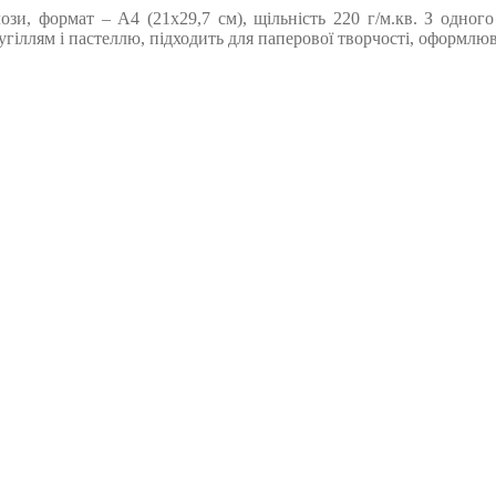
ози, формат – А4 (21х29,7 см), щільність 220 г/м.кв. З одног
гіллям і пастеллю, підходить для паперової творчості, оформлюв