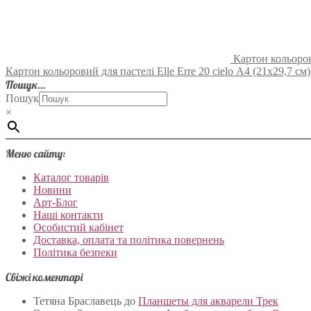
Картон кольорови
Картон кольоровий для пастелі Elle Erre 20 cielo А4 (21х29,7 см) 
Пошук…
Пошук
×
Меню сайту:
Каталог товарів
Новини
Арт-Блог
Наші контакти
Особистий кабінет
Доставка, оплата та політика повернень
Політика безпеки
Свіжі коментарі
Тетяна Браславець
до
Планшеты для акварели Трек