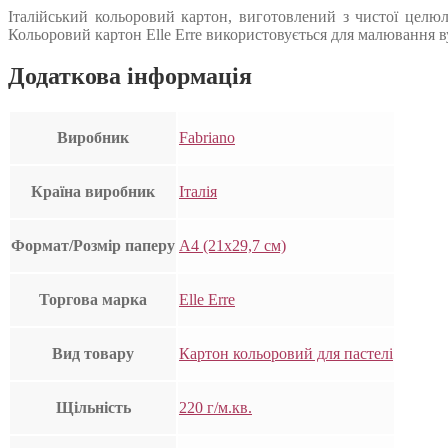
Італійський кольоровий картон, виготовлений з чистої целюл
Кольоровий картон Elle Erre використовується для малювання ву
Додаткова інформація
Виробник
Fabriano
Країна виробник
Італія
Формат/Розмір паперу
А4 (21х29,7 см)
Торгова марка
Elle Erre
Вид товару
Картон кольоровий для пастелі
Щільність
220 г/м.кв.