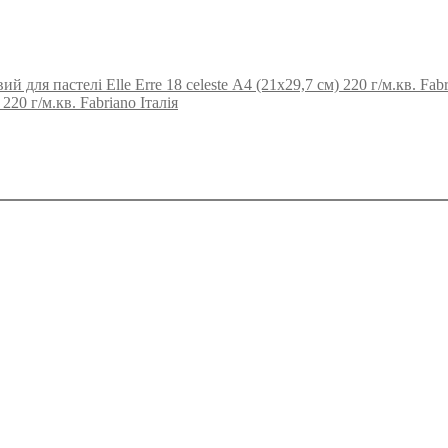
й для пастелі Elle Erre 18 celeste А4 (21х29,7 см) 220 г/м.кв. Fabr
220 г/м.кв. Fabriano Італія