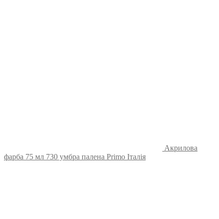
Акрилова
фарба 75 мл 730 умбра палена Primo Італія