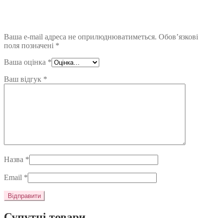
Ваша e-mail адреса не оприлюднюватиметься.
Обов’язкові
поля позначені
*
Ваша оцінка
*
Ваш відгук
*
Назва
*
Email
*
Супутні товари