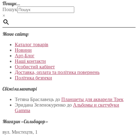
Пошук…
Пошук
×
Меню сайту:
Каталог товарів
Новини
Арт-Блог
Наші контакти
Особистий кабінет
Доставка, оплата та політика повернень
Політика безпеки
Свіжі коментарі
Тетяна Браславець
до
Планшеты для акварели Трек
Эридана Зеленокуренко
до
Альбомы и скетчбуки
Gamma
Магазин «Сальвадор»
вул. Мистецтв, 1