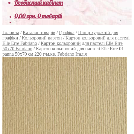
Особистий кабінет
0,00
грн.
0 товарів
Головна
/
Каталог товарів
/
Графіка
/
Папір художній для
графіки
/
Кольоровий картон
/
Картон кольоровий для пастелі
Elle Erre Fabriano
/
Картон кольоровий для пастелі Elle Erre
50х70 Fabriano
/
Картон кольоровий для пастелі Elle Erre 01
panna 50х70 см 220 г/м.кв. Fabriano Італія