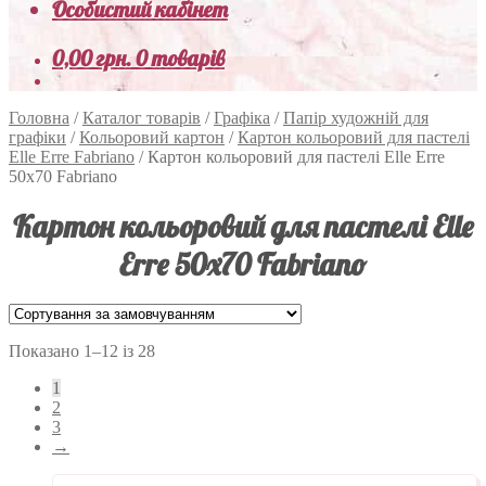
Особистий кабінет
0,00
грн.
0 товарів
Головна
/
Каталог товарів
/
Графіка
/
Папір художній для
графіки
/
Кольоровий картон
/
Картон кольоровий для пастелі
Elle Erre Fabriano
/
Картон кольоровий для пастелі Elle Erre
50х70 Fabriano
Картон кольоровий для пастелі Elle
Erre 50х70 Fabriano
Показано 1–12 із 28
1
2
3
→