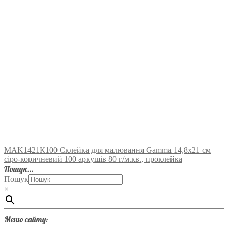
MAK1421К100 Склейка для малювання Gamma 14,8х21 см
сіро-коричневий 100 аркушів 80 г/м.кв., проклейка
Пошук…
Пошук
×
Меню сайту: