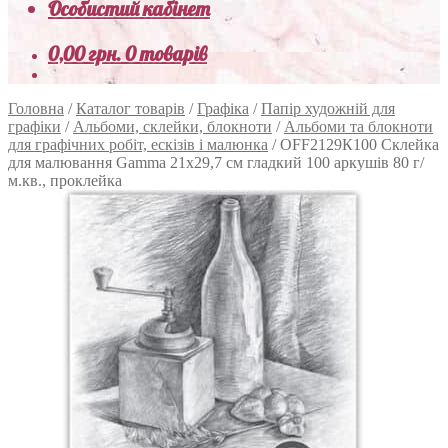
Особистий кабінет
0,00
грн.
0 товарів
Головна
/
Каталог товарів
/
Графіка
/
Папір художній для
графіки
/
Альбоми, склейки, блокноти
/
Альбоми та блокноти
для графічних робіт, ескізів і малюнка
/
OFF2129К100 Склейка
для малювання Gamma 21х29,7 см гладкий 100 аркушів 80 г/
м.кв., проклейка