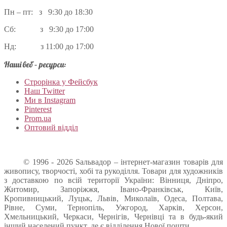
Пн – пт: з 9:30 до 18:30
Сб: з 9:30 до 17:00
Нд: з 11:00 до 17:00
Наші веб – ресурси:
Строрінка у Фейсбук
Наш Twitter
Ми в Instagram
Pinterest
Prom.ua
Оптовий відділ
© 1996 - 2026 Sальвадор – інтернет-магазин товарів для
живопису, творчості, хобі та рукоділля. Товари для художників
з доставкою по всій території України: Вінниця, Дніпро,
Житомир, Запоріжжя, Івано-Франківськ, Київ,
Кропивницький, Луцьк, Львів, Миколаїв, Одеса, Полтава,
Рівне, Суми, Тернопіль, Ужгород, Харків, Херсон,
Хмельницький, Черкаси, Чернігів, Чернівці та в будь-який
інший населений пункт, де є відділення Нової пошти.