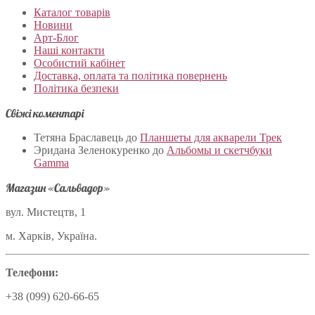
Каталог товарів
Новини
Арт-Блог
Наші контакти
Особистий кабінет
Доставка, оплата та політика повернень
Політика безпеки
Свіжі коментарі
Тетяна Браславець
до
Планшеты для акварели Трек
Эридана Зеленокуренко
до
Альбомы и скетчбуки
Gamma
Магазин «Сальвадор»
вул. Мистецтв, 1
м. Харків, Україна.
Телефони:
+38 (099) 620-66-65