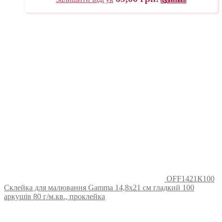
OFF1421К100
Склейка для малювання Gamma 14,8х21 см гладкий 100
аркушів 80 г/м.кв., проклейка