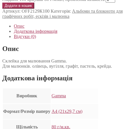
Додати в кошик
Артикул:
OFF2129К100
Категорія:
Альбоми та блокноти для
графічних робіт, ескізів і малюнка
Опис
Додаткова інформація
Відгуки (0)
Опис
Склейка для малювання Gamma.
Для малюнків. олівець, вугілля, графіт, пастель, крейда.
Додаткова інформація
Виробник
Gamma
Формат/Розмір паперу
А4 (21х29,7 см)
Щільність
80 г/м.кв.