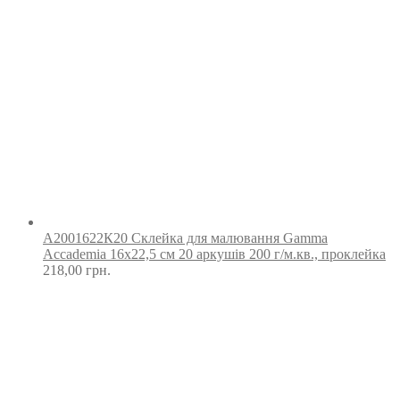
А2001622К20 Склейка для малювання Gamma
Accademia 16х22,5 см 20 аркушів 200 г/м.кв., проклейка
218,00
грн.