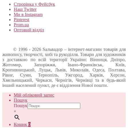
Строрінка у Фейсбук
Наш Twitter
Ми в Instagram
Pinterest
Prom.ua
Оптовий відділ
© 1996 - 2026 Sальвадор – інтернет-магазин товарів для
живопису, творчості, хобі та рукоділля. Товари для художників
з доставкою по всій території України: Вінниця, Дніпро,
Житомир, Запоріжжя, Івано-Франківськ, Київ,
Кропивницький, Луцьк, Львів, Миколаїв, Одеса, Полтава,
Рівне, Суми, Тернопіль, Ужгород, Харків, Херсон,
Хмельницький, Черкаси, Чернігів, Чернівці та в будь-який
інший населений пункт, де є відділення Нової пошти.
Мій обліковий запис
Пошук
Пошук
×
Кошик
0