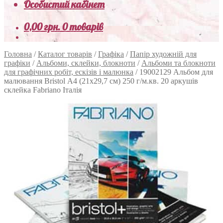
Особистий кабінет
0,00
грн.
0 товарів
Головна
/
Каталог товарів
/
Графіка
/
Папір художній для
графіки
/
Альбоми, склейки, блокноти
/
Альбоми та блокноти
для графічних робіт, ескізів і малюнка
/
19002129 Альбом для
малювання Bristol А4 (21х29,7 см) 250 г/м.кв. 20 аркушів
склейка Fabriano Італія