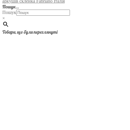
аркушів склейка Fabriano Італія
Пошук…
Пошук
×
Товари, що були переглянуті