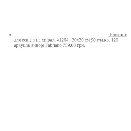
Блокнот
для ескізів на спіралі «1264» 30х30 см 90 г/м.кв. 120
аркушів айворі Fabriano
759,00
грн.