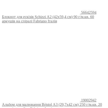
56642594
Блокнот для ескізів Schizzi А2 (42х59,4 см) 90 г/м.кв. 60
аркушів на спіралі Fabriano Італія
19002942
Альбом для малювання Bristol А3 (29,7х42 см) 250 г/м.кв. 20