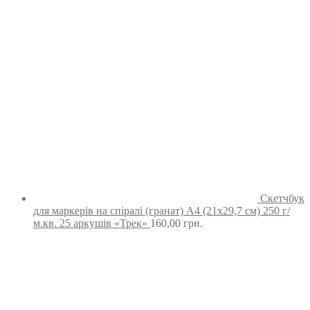
Скетчбук
для маркерів на спіралі (гранат) А4 (21х29,7 см) 250 г/
м.кв. 25 аркушів «Трек»
160,00
грн.