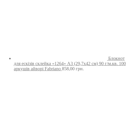
Блокнот
для ескізів склейка «1264» А3 (29,7х42 см) 90 г/м.кв. 100
аркушів айворі Fabriano
858,00
грн.