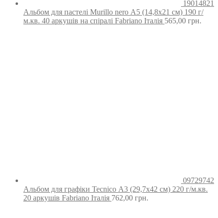
19014821
Альбом для пастелі Murillo nero А5 (14,8х21 см) 190 г/
м.кв. 40 аркушів на спіралі Fabriano Італія
565,00
грн.
09729742
Альбом для графіки Tecnico А3 (29,7х42 см) 220 г/м.кв.
20 аркушів Fabriano Італія
762,00
грн.