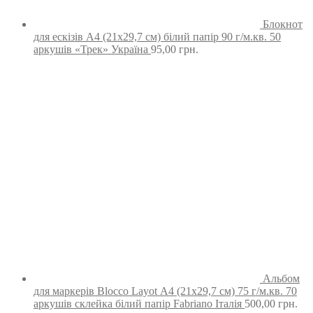
Блокнот
для ескізів А4 (21х29,7 см) білий папір 90 г/м.кв. 50
аркушів «Трек» Україна
95,00
грн.
Альбом
для маркерів Blocco Layot А4 (21х29,7 см) 75 г/м.кв. 70
аркушів склейка білий папір Fabriano Італія
500,00
грн.