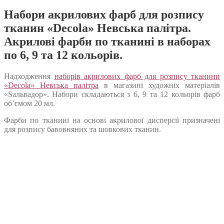
Набори акрилових фарб для розпису
тканин «Decola» Невська палітра.
Акрилові фарби по тканині в наборах
по 6, 9 та 12 кольорів.
Надходження
наборів акрилових фарб для розпису тканини
«Decola» Невська палітра
в магазині художніх матеріалів
«Sальвадор». Набори складаються з 6, 9 та 12 кольорів фарб
об’ємом 20 мл.
Фарби по тканині на основі акрилової дисперсії призначені
для розпису бавовняних та шовкових тканин.