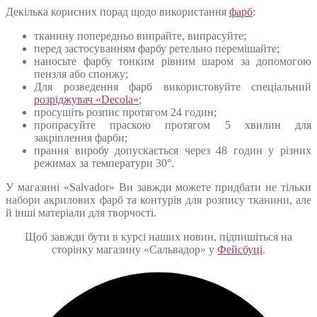
Декілька корисних порад щодо використання
фарб
:
тканину попередньо випрайте, випрасуйте;
перед застосуванням фарбу ретельно перемішайте;
наносьте фарбу тонким рівним шаром за допомогою
пензля або спонжу;
Для розведення фарб використовуйте спеціальний
розріджувач «Decola»
;
просушіть розпис протягом 24 годин;
пропрасуйте праскою протягом 5 хвилин для
закріплення фарби;
прання виробу допускається через 48 годин у різних
режимах за температури 30°.
У магазині «Salvador» Ви завжди можете придбати не тільки
набори акрилових фарб та контурів для розпису тканини, але
й інші матеріали для творчості.
Щоб завжди бути в курсі наших новин, підпишіться на
сторінку магазину «Сальвадор» у
Фейсбуці
.