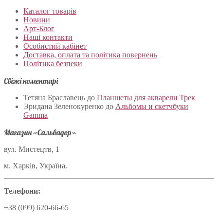
Каталог товарів
Новини
Арт-Блог
Наші контакти
Особистий кабінет
Доставка, оплата та політика повернень
Політика безпеки
Свіжі коментарі
Тетяна Браславець
до
Планшеты для акварели Трек
Эридана Зеленокуренко
до
Альбомы и скетчбуки
Gamma
Магазин «Сальвадор»
вул. Мистецтв, 1
м. Харків, Україна.
Телефони:
+38 (099) 620-66-65