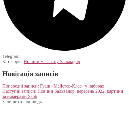
Telegram
Категорія:
Новини магазину Sальвадор
Навігація записів
Попередні записи:
Гуаш «Майстер-Клас» у наборах
Наступні записи:
Новини Sальвадор, вересень 2022: картини
за номерами Santi
Залишити відповідь