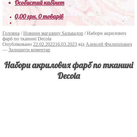
Особистий кабінет
0,00
грн.
0 товарів
Головна
/
Новини магазину Sальвадор
/
Набори акрилових
фарб по тканині Decola
Опубліковано
22.02.2022
16.03.2023
від
Алексей Филиппович
—
Залишити коментар
Набори акрилових фарб по тканині
Decola